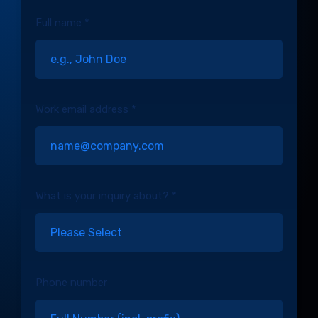
Full name *
Work email address *
What is your inquiry about? *
Phone number