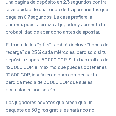
una página de depósito en 2,3 segundos contra
la velocidad de una ronda de tragamonedas que
paga en 0,7 segundos. La casa prefiere la
primera, pues ralentiza al jugador y aumenta la
probabilidad de abandono antes de apostar.
El truco de los “gifts” también incluye “bonus de
recarga” de 25 % cada miércoles, pero solo si tu
depósito supera 50 000 COP. Si tu bankroll es de
120 000 COP, el máximo que puedes obtener es
12 500 COP, insuficiente para compensar la
pérdida media de 30 000 COP que sueles
acumular en una sesión.
Los jugadores novatos que creen que un
paquete de 50 giros gratis les hará rico no