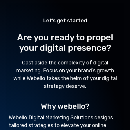
Let’s get started
Are you ready to propel
your digital presence?
Cast aside the complexity of digital
marketing. Focus on your brand’s growth
while Webello takes the helm of your digital
strategy deserve.
Why webello?
Webello Digital Marketing Solutions designs
tailored strategies to elevate your online