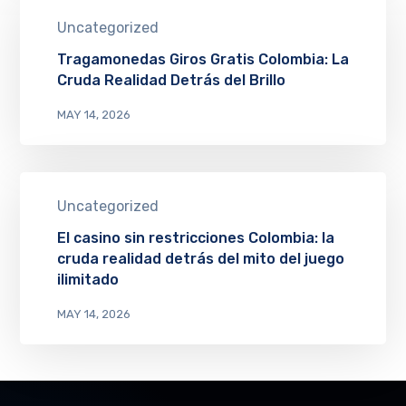
Uncategorized
Tragamonedas Giros Gratis Colombia: La
Cruda Realidad Detrás del Brillo
MAY 14, 2026
Uncategorized
El casino sin restricciones Colombia: la
cruda realidad detrás del mito del juego
ilimitado
MAY 14, 2026