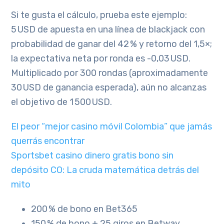
Si te gusta el cálculo, prueba este ejemplo:
5 USD de apuesta en una línea de blackjack con
probabilidad de ganar del 42 % y retorno del 1,5×;
la expectativa neta por ronda es -0,03 USD.
Multiplicado por 300 rondas (aproximadamente
30 USD de ganancia esperada), aún no alcanzas
el objetivo de 1 500 USD.
El peor “mejor casino móvil Colombia” que jamás
querrás encontrar
Sportsbet casino dinero gratis bono sin
depósito CO: La cruda matemática detrás del
mito
200 % de bono en Bet365
150 % de bono + 25 giros en Betway