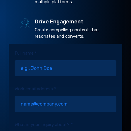
multiple platforms.
Drive Engagement
Create compelling content that
resonates and converts.
Full name *
Work email address *
What is your inquiry about? *