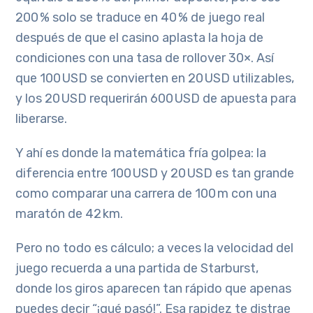
200 % solo se traduce en 40 % de juego real
después de que el casino aplasta la hoja de
condiciones con una tasa de rollover 30×. Así
que 100 USD se convierten en 20 USD utilizables,
y los 20 USD requerirán 600 USD de apuesta para
liberarse.
Y ahí es donde la matemática fría golpea: la
diferencia entre 100 USD y 20 USD es tan grande
como comparar una carrera de 100 m con una
maratón de 42 km.
Pero no todo es cálculo; a veces la velocidad del
juego recuerda a una partida de Starburst,
donde los giros aparecen tan rápido que apenas
puedes decir “¡qué pasó!”. Esa rapidez te distrae