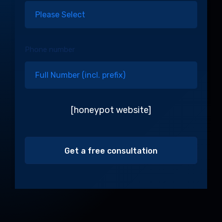
Phone number
[honeypot website]
Alternative: