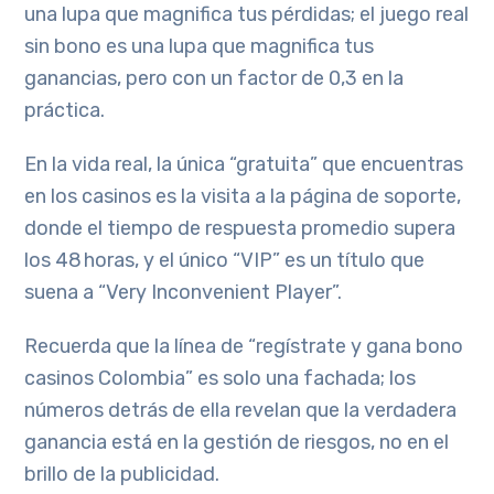
una lupa que magnifica tus pérdidas; el juego real
sin bono es una lupa que magnifica tus
ganancias, pero con un factor de 0,3 en la
práctica.
En la vida real, la única “gratuita” que encuentras
en los casinos es la visita a la página de soporte,
donde el tiempo de respuesta promedio supera
los 48 horas, y el único “VIP” es un título que
suena a “Very Inconvenient Player”.
Recuerda que la línea de “regístrate y gana bono
casinos Colombia” es solo una fachada; los
números detrás de ella revelan que la verdadera
ganancia está en la gestión de riesgos, no en el
brillo de la publicidad.