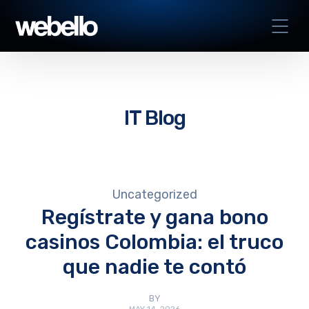
IT Blog
Uncategorized
Regístrate y gana bono
casinos Colombia: el truco
que nadie te contó
BY