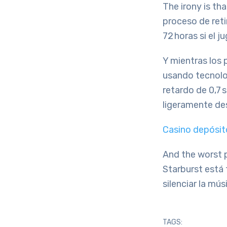
The irony is tha
proceso de reti
72 horas si el 
Y mientras los 
usando tecnolo
retardo de 0,7 
ligeramente de
Casino depósit
And the worst 
Starburst está 
silenciar la mú
TAGS: