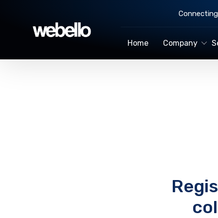
Connecting 
Home
Company
S
Regis
co