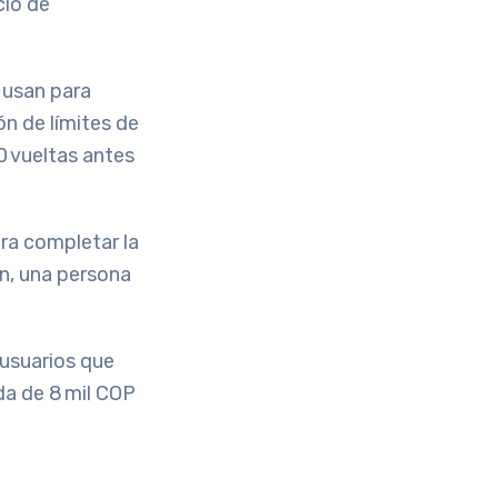
cio de
s usan para
ón de límites de
0 vueltas antes
gra completar la
n, una persona
e usuarios que
ida de 8 mil COP