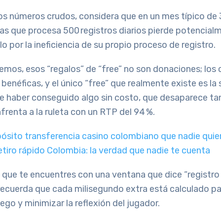
s los números crudos, considera que en un mes típico de 
as que procesa 500 registros diarios pierde potencial
o por la ineficiencia de su propio proceso de registro.
mos, esos “regalos” de “free” no son donaciones; los 
benéficas, y el único “free” que realmente existe es la
haber conseguido algo sin costo, que desaparece t
nfrenta a la ruleta con un RTP del 94 %.
ósito transferencia casino colombiano que nadie quier
tiro rápido Colombia: la verdad que nadie te cuenta
 que te encuentres con una ventana que dice “registro
 recuerda que cada milisegundo extra está calculado pa
ego y minimizar la reflexión del jugador.