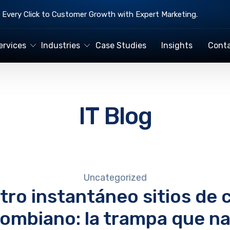
Every Click to Customer Growth with Expert Marketing.
ervices
Industries
Case Studies
Insights
Conta
IT Blog
Uncategorized
tro instantáneo sitios de 
lombiano: la trampa que na