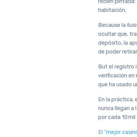
recién pintada:
habitación.
Because la ilus
ocultar que, tra
depósito, la ap
de poder retira
But el registro
verificación en
que ha usado u
En la práctica, 
nunca llegan a 
por cada 10 mil 
El “mejor casin