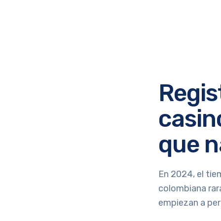
Regis
casin
que n
En 2024, el tie
colombiana rara
empiezan a perd