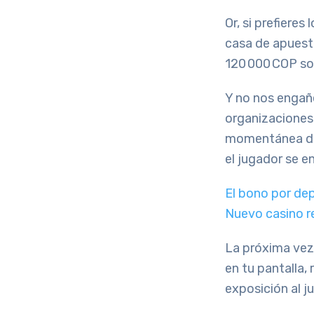
Or, si prefiere
casa de apuest
120 000 COP sol
Y no nos engañe
organizaciones 
momentánea de 
el jugador se e
El bono por dep
Nuevo casino re
La próxima vez
en tu pantalla,
exposición al ju