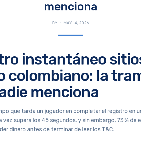
menciona
BY
MAY 14, 2026
tro instantáneo sitio
o colombiano: la tra
adie menciona
mpo que tarda un jugador en completar el registro en 
 vez supera los 45 segundos, y sin embargo, 73 % de e
er dinero antes de terminar de leer los T&C.