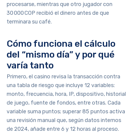
procesarse, mientras que otro jugador con
30 000 COP recibió el dinero antes de que
terminara su café.
Cómo funciona el cálculo
del “mismo día” y por qué
varía tanto
Primero, el casino revisa la transacción contra
una tabla de riesgo que incluye 12 variables:
monto, frecuencia, hora, IP, dispositivo, historial
de juego, fuente de fondos, entre otras. Cada
variable suma puntos; superar 85 puntos activa
una revisión manual que, según datos internos
de 2024, añade entre 6 y 12 horas al proceso.