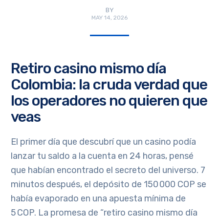
BY
MAY 14, 2026
Retiro casino mismo día
Colombia: la cruda verdad que
los operadores no quieren que
veas
El primer día que descubrí que un casino podía
lanzar tu saldo a la cuenta en 24 horas, pensé
que habían encontrado el secreto del universo. 7
minutos después, el depósito de 150 000 COP se
había evaporado en una apuesta mínima de
5 COP. La promesa de “retiro casino mismo día