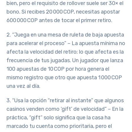
bien, pero el requisito de rollover suele ser 30× el
bono. Si recibes 20 000 COP, necesitas apostar
600 000 COP antes de tocar el primer retiro.
2. “Juega en una mesa de ruleta de baja apuesta
para acelerar el proceso” – La apuesta mínima no
afecta la velocidad del retiro; lo que afecta es la
frecuencia de tus jugadas. Un jugador que lanza
100 apuestas de 10 COP por hora genera el
mismo registro que otro que apuesta 1 000 COP
una vez al día.
3. “Usa la opción “retirar al instante” que algunos
casinos venden como ‘gift’ de velocidad” – En la
práctica, “gift” solo significa que la casa ha
marcado tu cuenta como prioritaria, pero el