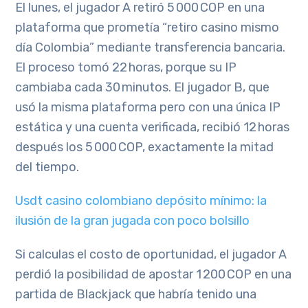
El lunes, el jugador A retiró 5 000 COP en una
plataforma que prometía “retiro casino mismo
día Colombia” mediante transferencia bancaria.
El proceso tomó 22 horas, porque su IP
cambiaba cada 30 minutos. El jugador B, que
usó la misma plataforma pero con una única IP
estática y una cuenta verificada, recibió 12 horas
después los 5 000 COP, exactamente la mitad
del tiempo.
Usdt casino colombiano depósito mínimo: la
ilusión de la gran jugada con poco bolsillo
Si calculas el costo de oportunidad, el jugador A
perdió la posibilidad de apostar 1 200 COP en una
partida de Blackjack que habría tenido una