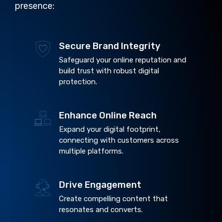
presence:
Secure Brand Integrity
Safeguard your online reputation and
build trust with robust digital
protection.
Enhance Online Reach
Expand your digital footprint,
connecting with customers across
multiple platforms.
Drive Engagement
Create compelling content that
resonates and converts.