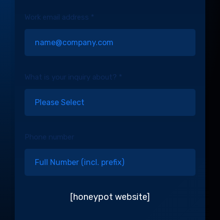
Work email address *
What is your inquiry about? *
Phone number
[honeypot website]