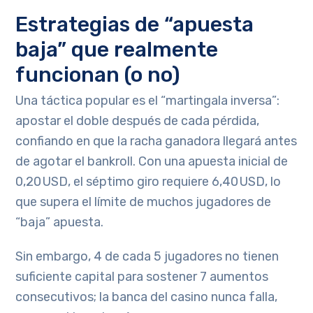
Estrategias de “apuesta
baja” que realmente
funcionan (o no)
Una táctica popular es el “martingala inversa”:
apostar el doble después de cada pérdida,
confiando en que la racha ganadora llegará antes
de agotar el bankroll. Con una apuesta inicial de
0,20 USD, el séptimo giro requiere 6,40 USD, lo
que supera el límite de muchos jugadores de
“baja” apuesta.
Sin embargo, 4 de cada 5 jugadores no tienen
suficiente capital para sostener 7 aumentos
consecutivos; la banca del casino nunca falla,