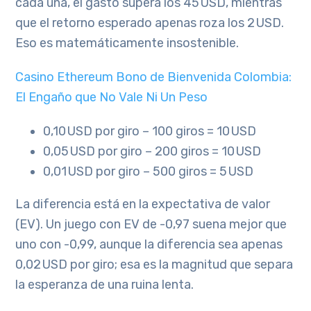
cada una, el gasto supera los 45 USD, mientras
que el retorno esperado apenas roza los 2 USD.
Eso es matemáticamente insostenible.
Casino Ethereum Bono de Bienvenida Colombia:
El Engaño que No Vale Ni Un Peso
0,10 USD por giro – 100 giros = 10 USD
0,05 USD por giro – 200 giros = 10 USD
0,01 USD por giro – 500 giros = 5 USD
La diferencia está en la expectativa de valor
(EV). Un juego con EV de -0,97 suena mejor que
uno con -0,99, aunque la diferencia sea apenas
0,02 USD por giro; esa es la magnitud que separa
la esperanza de una ruina lenta.