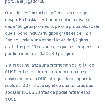
porque el jugador sí.
Otra idea es “cazar bonus” en slots de bajo
riesgo. En Luckia, los bonos suelen activarse
cada 150 giros promedio, pero la probabilidad de
que el bono incluya 10 giros gratis es del 12 %.
Eso equivale a una expectativa de 1,2 giros
gratuitos por 10 sesiones, lo que no compensa la
pérdida media de 0,30 USD por giro.
Y si el casino lanza una promoción de “gift” de
5 USD en bonos de recarga, recuerda que el
casino no es una ONG; el requisito de apuesta
suele ser 30×, lo que significa que tendrás que
apostar 150 USD antes de poder retirar esos
5 USD.