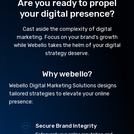
Are you ready to propel
your digital presence?
Cast aside the complexity of digital
marketing. Focus on your brand’s growth
while Webello takes the helm of your digital
strategy deserve.
Why webello?
Webello Digital Marketing Solutions designs
tailored strategies to elevate your online
presence:
Secure Brand Integrity