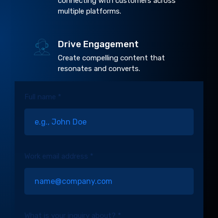
connecting with customers across
multiple platforms.
Drive Engagement
Create compelling content that
resonates and converts.
Full name *
Work email address *
What is your inquiry about? *