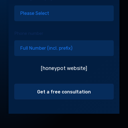
Phone number
[honeypot website]
Alternative: