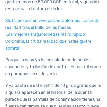
gasta menos de 50.000 COP en total, y guarda el
resto para la factura de la luz.
Slots jackpot en vivo casino Colombia: La cruda
realidad tras el brillo de las mesas
Los mejores tragamonedas retiro rápido
Colombia: la cruda realidad que nadie quiere
admitir
Porque la casa ya ha calculado cada posible
escenario, y tu ilusión de control es tan útil como
un paraguas en el desierto.
Y ya basta de este “gift” de 10 giros gratis que ni
siquiera aparecen en el historial de la cuenta;
parece que la pantalla de confirmación tiene una
fuente tan diminuta que ni el más atento puede