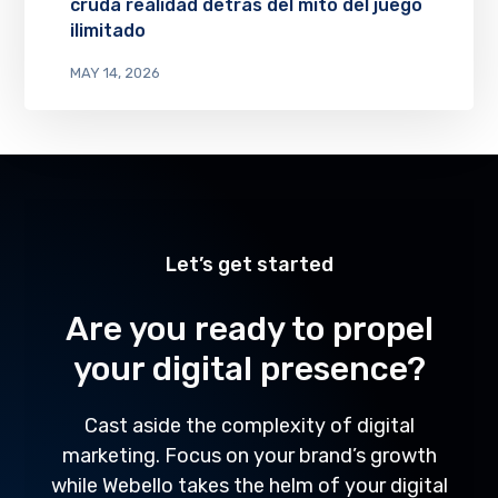
cruda realidad detrás del mito del juego
ilimitado
MAY 14, 2026
Let’s get started
Are you ready to propel
your digital presence?
Cast aside the complexity of digital
marketing. Focus on your brand’s growth
while Webello takes the helm of your digital