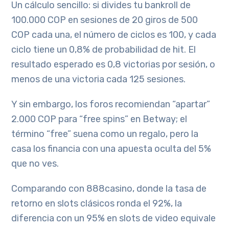
Un cálculo sencillo: si divides tu bankroll de
100.000 COP en sesiones de 20 giros de 500
COP cada una, el número de ciclos es 100, y cada
ciclo tiene un 0,8% de probabilidad de hit. El
resultado esperado es 0,8 victorias por sesión, o
menos de una victoria cada 125 sesiones.
Y sin embargo, los foros recomiendan “apartar”
2.000 COP para “free spins” en Betway; el
término “free” suena como un regalo, pero la
casa los financia con una apuesta oculta del 5%
que no ves.
Comparando con 888casino, donde la tasa de
retorno en slots clásicos ronda el 92%, la
diferencia con un 95% en slots de video equivale