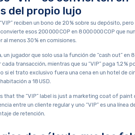
s del propio lujo
VIP” reciben un bono de 20 % sobre su depósito, pero 
x convierte esos 200 000 COP en 8 000 000 COP que nu
der al menos 30 % en comisiones.
, un jugador que solo usa la función de “cash out” en
r cada transacción, mientras que su “VIP” paga 1,2 % p
 si el trato exclusivo fuera una cena en un hotel de ci
 habitación a 18 USD.
is that the “VIP” label is just a marketing coat of paint
rencia entre un cliente regular y uno “VIP” es una línea 
ntaje de retención.