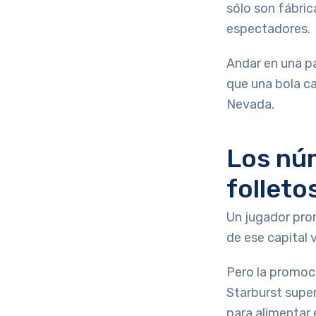
sólo son fábric
espectadores.
Andar en una p
que una bola ca
Nevada.
Los nú
folleto
Un jugador prom
de ese capital 
Pero la promoció
Starburst super
para alimentar 