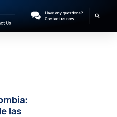
Have any questions?
Contact us now
ct Us
lombia:
de las