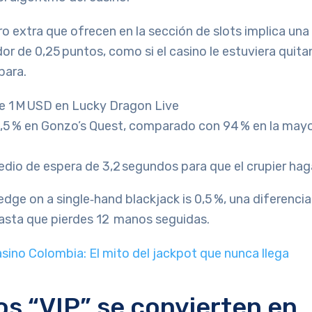
o extra que ofrecen en la sección de slots implica una
dor de 0,25 puntos, como si el casino le estuviera quit
para.
e 1 M USD en Lucky Dragon Live
5 % en Gonzo’s Quest, comparado con 94 % en la mayor
io de espera de 3,2 segundos para que el crupier haga
dge on a single‑hand blackjack is 0,5 %, una diferenci
hasta que pierdes 12 manos seguidas.
asino Colombia: El mito del jackpot que nunca llega
s “VIP” se convierten en