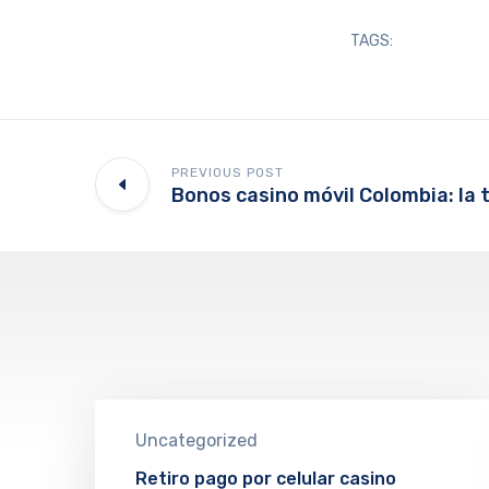
TAGS:
PREVIOUS POST
Uncategorized
Retiro pago por celular casino