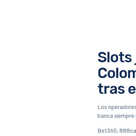
Slots
Colom
tras e
Los operadores
banca siempre g
Bet365, 888cas