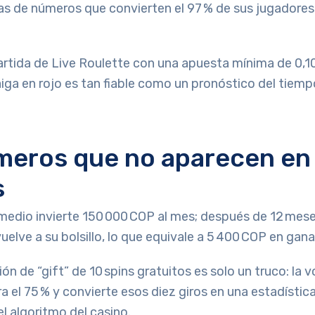
as de números que convierten el 97 % de sus jugadores
artida de Live Roulette con una apuesta mínima de 0,1
iga en rojo es tan fiable como un pronóstico del tiempo
meros que no aparecen en 
s
edio invierte 150 000 COP al mes; después de 12 meses
vuelve a su bolsillo, lo que equivale a 5 400 COP en gana
n de “gift” de 10 spins gratuitos es solo un truco: la v
a el 75 % y convierte esos diez giros en una estadística
el algoritmo del casino.