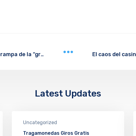
Bonos casino móvil Colombia: la trampa de la “gratuita” que nadie quiere admitir
Latest Updates
Uncategorized
Tragamonedas Giros Gratis