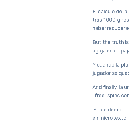
El cálculo de l
tras 1 000 giro
haber recupera
But the truth i
aguja en un paj
Y cuando la pla
jugador se qued
And finally, la
“free” spins co
¡Y qué demonios
en microtexto!