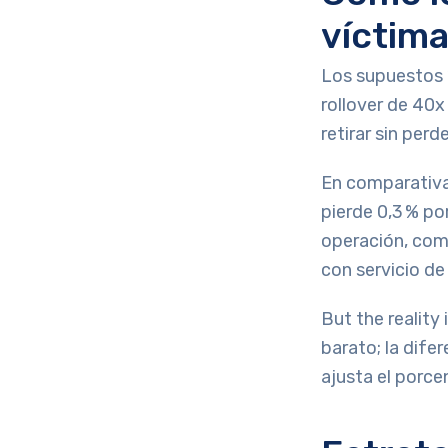
víctima
Los supuestos “
rollover de 40
retirar sin per
En comparativa
pierde 0,3 % po
operación, como
con servicio de
But the reality 
barato; la dife
ajusta el porce