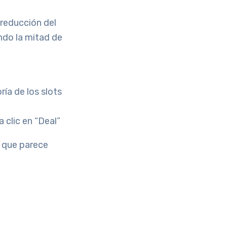
 reducción del
ando la mitad de
ía de los slots
 clic en “Deal”
a que parece