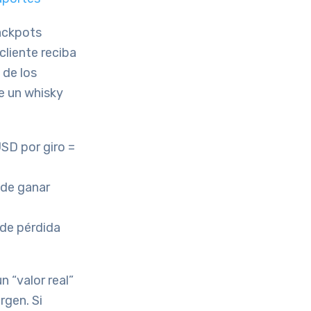
ackpots
cliente reciba
 de los
re un whisky
SD por giro =
 de ganar
 de pérdida
n “valor real”
rgen. Si