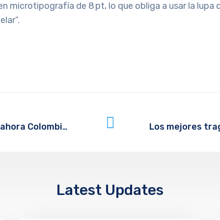
n microtipografía de 8 pt, lo que obliga a usar la lupa 
elar”.
sg casino 110 free spins reclama ahora Colombia: el truco que nadie te cuenta
Latest Updates