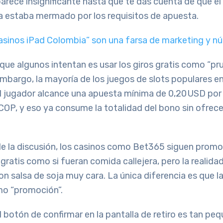
 parece insignificante hasta que te das cuenta de que e
ya estaba mermado por los requisitos de apuesta.
asinos iPad Colombia” son una farsa de marketing y n
que algunos intentan es usar los giros gratis como “pr
embargo, la mayoría de los juegos de slots populares 
l jugador alcance una apuesta mínima de 0,20 USD por g
COP, y eso ya consume la totalidad del bono sin ofrec
de la discusión, los casinos como Bet365 siguen prom
 gratis como si fueran comida callejera, pero la realidad
n salsa de soja muy cara. La única diferencia es que la
o “promoción”.
l botón de confirmar en la pantalla de retiro es tan pe