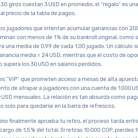
30 giros cuestan 3 USD en promedio, el “regalo” es una 
al precio de la tabla de pagos.
 los jugadores que intentan acumular ganancias con 200
inan con menos de 1 % de su bankroll original, como s
ra una media de 0,99 de cada 1,00 jugado. Un cálculo s
ganancia media = 24 USD, mientras que el costo de opo
 supera los 30 USD en salarios perdidos.
s “VIP” que prometen acceso a mesas de alta apuesta
tento de atrapar a jugadores con una cuenta de 1 000 
0 USD mensuales. La relación es tan absurda como paga
o solo para quedarse en la barra de refrescos.
ino finalmente aprueba tu retiro, el proceso tarda entre
 cargo de 1,5 % del total. Si retiras 10 000 COP, pierdes