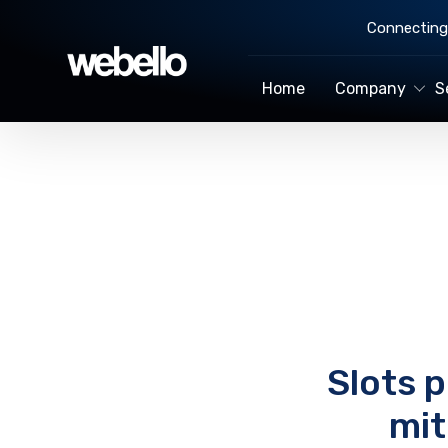
Connecting 
Home
Company
S
Slots p
mit