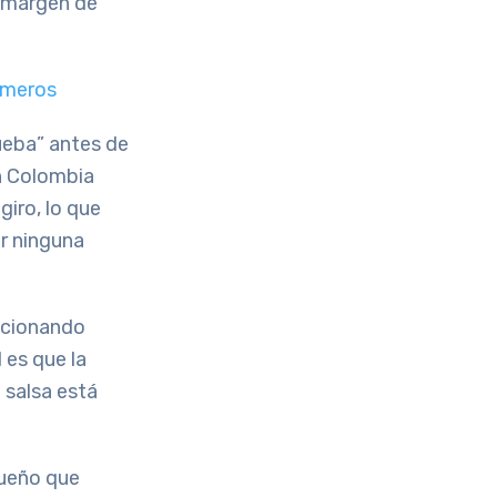
l margen de
úmeros
ueba” antes de
en Colombia
iro, lo que
er ninguna
ocionando
 es que la
 salsa está
queño que