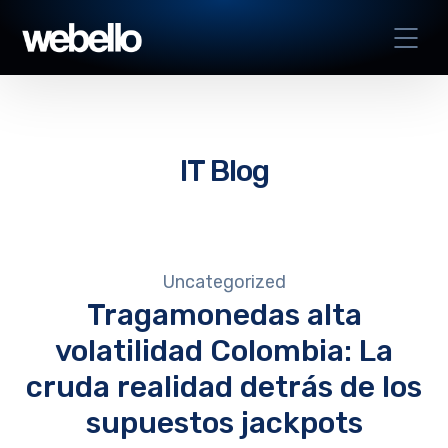
IT Blog
Uncategorized
Tragamonedas alta
volatilidad Colombia: La
cruda realidad detrás de los
supuestos jackpots