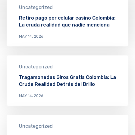
Uncategorized
Retiro pago por celular casino Colombia:
La cruda realidad que nadie menciona
MAY 14, 2026
Uncategorized
Tragamonedas Giros Gratis Colombia: La
Cruda Realidad Detrás del Brillo
MAY 14, 2026
Uncategorized