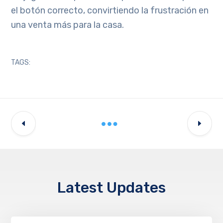
el botón correcto, convirtiendo la frustración en
una venta más para la casa.
TAGS:
Latest Updates