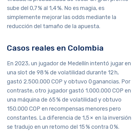
sube del 0,7 % al 1,4 %. No es magia, es
simplemente mejorar las odds mediante la
reducción del tamaño de la apuesta.
Casos reales en Colombia
En 2023, un jugador de Medellín intentó jugar en
una slot de 98 % de volatilidad durante 12 h,
gastó 2.500.000 COP y obtuvo 0 ganancias. Por
contraste, otro jugador gastó 1.000.000 COP en
una máquina de 65 % de volatilidad y obtuvo
150.000 COP en recompensas menores pero
constantes. La diferencia de 1,5 × en la inversión
se tradujo en un retorno del 15 % contra 0 %.