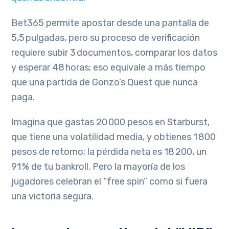
Bet365 permite apostar desde una pantalla de
5,5 pulgadas, pero su proceso de verificación
requiere subir 3 documentos, comparar los datos
y esperar 48 horas; eso equivale a más tiempo
que una partida de Gonzo’s Quest que nunca
paga.
Imagina que gastas 20 000 pesos en Starburst,
que tiene una volatilidad media, y obtienes 1 800
pesos de retorno; la pérdida neta es 18 200, un
91 % de tu bankroll. Pero la mayoría de los
jugadores celebran el “free spin” como si fuera
una victoria segura.