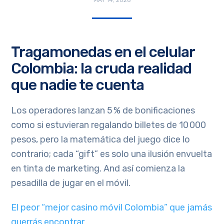
MAY 14, 2026
Tragamonedas en el celular
Colombia: la cruda realidad
que nadie te cuenta
Los operadores lanzan 5 % de bonificaciones
como si estuvieran regalando billetes de 10 000
pesos, pero la matemática del juego dice lo
contrario; cada “gift” es solo una ilusión envuelta
en tinta de marketing. And así comienza la
pesadilla de jugar en el móvil.
El peor “mejor casino móvil Colombia” que jamás
querrás encontrar