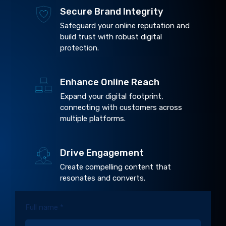
Secure Brand Integrity
Safeguard your online reputation and
build trust with robust digital
protection.
Enhance Online Reach
Expand your digital footprint,
connecting with customers across
multiple platforms.
Drive Engagement
Create compelling content that
resonates and converts.
Full name *