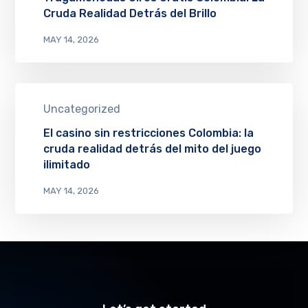
Cruda Realidad Detrás del Brillo
MAY 14, 2026
Uncategorized
El casino sin restricciones Colombia: la
cruda realidad detrás del mito del juego
ilimitado
MAY 14, 2026