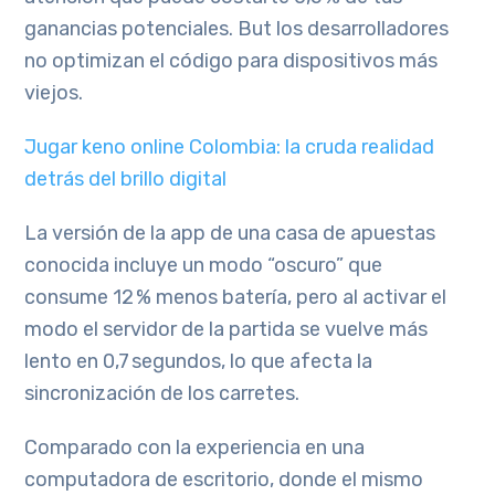
ganancias potenciales. But los desarrolladores
no optimizan el código para dispositivos más
viejos.
Jugar keno online Colombia: la cruda realidad
detrás del brillo digital
La versión de la app de una casa de apuestas
conocida incluye un modo “oscuro” que
consume 12 % menos batería, pero al activar el
modo el servidor de la partida se vuelve más
lento en 0,7 segundos, lo que afecta la
sincronización de los carretes.
Comparado con la experiencia en una
computadora de escritorio, donde el mismo