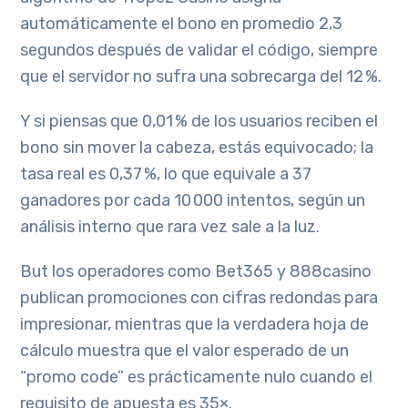
automáticamente el bono en promedio 2,3
segundos después de validar el código, siempre
que el servidor no sufra una sobrecarga del 12 %.
Y si piensas que 0,01 % de los usuarios reciben el
bono sin mover la cabeza, estás equivocado; la
tasa real es 0,37 %, lo que equivale a 37
ganadores por cada 10 000 intentos, según un
análisis interno que rara vez sale a la luz.
But los operadores como Bet365 y 888casino
publican promociones con cifras redondas para
impresionar, mientras que la verdadera hoja de
cálculo muestra que el valor esperado de un
“promo code” es prácticamente nulo cuando el
requisito de apuesta es 35×.