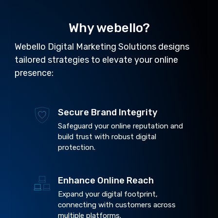
Why webello?
Webello Digital Marketing Solutions designs
tailored strategies to elevate your online
presence:
Secure Brand Integrity
Safeguard your online reputation and
build trust with robust digital
protection.
Enhance Online Reach
Expand your digital footprint,
connecting with customers across
multiple platforms.