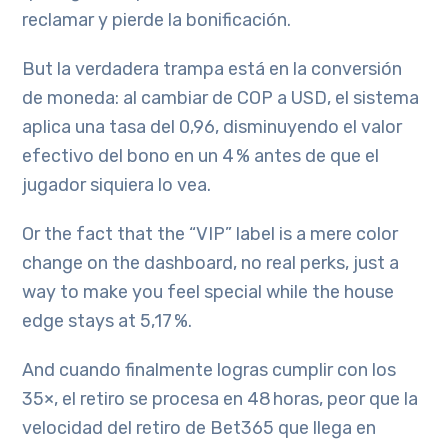
reclamar y pierde la bonificación.
But la verdadera trampa está en la conversión
de moneda: al cambiar de COP a USD, el sistema
aplica una tasa del 0,96, disminuyendo el valor
efectivo del bono en un 4 % antes de que el
jugador siquiera lo vea.
Or the fact that the “VIP” label is a mere color
change on the dashboard, no real perks, just a
way to make you feel special while the house
edge stays at 5,17 %.
And cuando finalmente logras cumplir con los
35×, el retiro se procesa en 48 horas, peor que la
velocidad del retiro de Bet365 que llega en