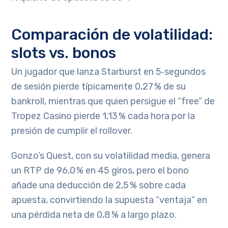
Comparación de volatilidad:
slots vs. bonos
Un jugador que lanza Starburst en 5‑segundos
de sesión pierde típicamente 0,27 % de su
bankroll, mientras que quien persigue el “free” de
Tropez Casino pierde 1,13 % cada hora por la
presión de cumplir el rollover.
Gonzo’s Quest, con su volatilidad media, genera
un RTP de 96,0 % en 45 giros, pero el bono
añade una deducción de 2,5 % sobre cada
apuesta, convirtiendo la supuesta “ventaja” en
una pérdida neta de 0,8 % a largo plazo.