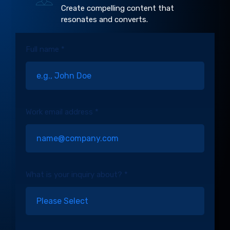
Create compelling content that
resonates and converts.
Full name *
Work email address *
What is your inquiry about? *