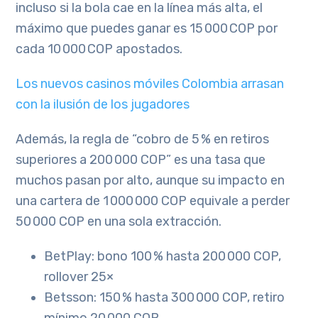
incluso si la bola cae en la línea más alta, el
máximo que puedes ganar es 15 000 COP por
cada 10 000 COP apostados.
Los nuevos casinos móviles Colombia arrasan
con la ilusión de los jugadores
Además, la regla de “cobro de 5 % en retiros
superiores a 200 000 COP” es una tasa que
muchos pasan por alto, aunque su impacto en
una cartera de 1 000 000 COP equivale a perder
50 000 COP en una sola extracción.
BetPlay: bono 100 % hasta 200 000 COP,
rollover 25×
Betsson: 150 % hasta 300 000 COP, retiro