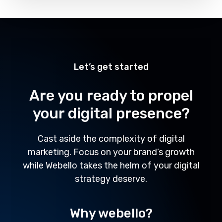
Let’s get started
Are you ready to propel
your digital presence?
Cast aside the complexity of digital
marketing. Focus on your brand’s growth
while Webello takes the helm of your digital
strategy deserve.
Why webello?