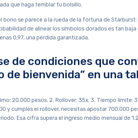
nada que haga temblar tu bolsillo.
 bono se parece a la rueda de la fortuna de Starburst: 
probabilidad de alinear los símbolos dorados es tan baja
enas 0,97, una pérdida garantizada.
se de condiciones que con
o de bienvenida” en una ta
imo: 20.000 pesos. 2. Rollover: 35x. 3. Tiempo límite: 30
0 y cumples el rollover, necesitas apostar 700.000 p
eriodo. Esa cifra supera el ingreso medio mensual de 1