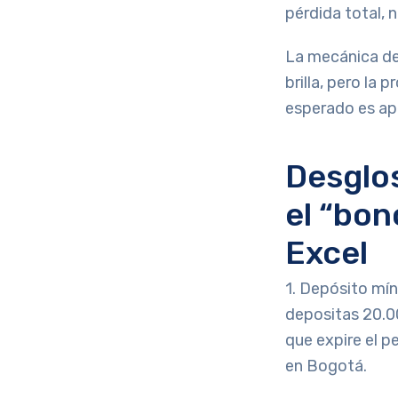
pérdida total, 
La mecánica del
brilla, pero la 
esperado es ap
Desglo
el “bon
Excel
1. Depósito mín
depositas 20.00
que expire el p
en Bogotá.