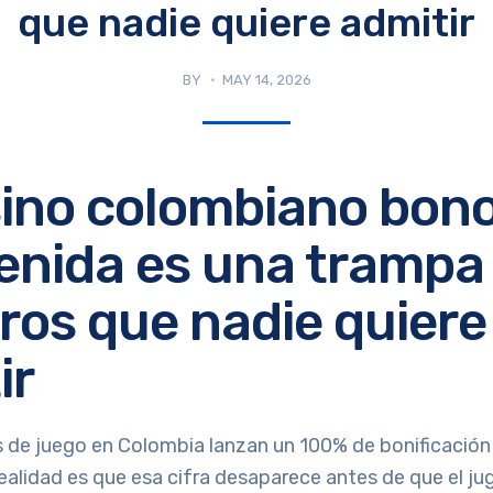
que nadie quiere admitir
BY
MAY 14, 2026
sino colombiano bon
enida es una trampa
os que nadie quiere
ir
 de juego en Colombia lanzan un 100% de bonificació
realidad es que esa cifra desaparece antes de que el j