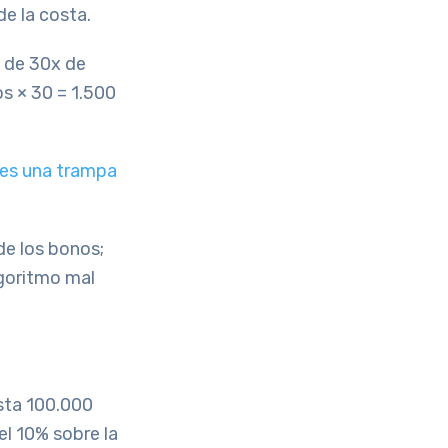
de la costa.
n de 30x de
os × 30 = 1.500
 es una trampa
de los bonos;
lgoritmo mal
sta 100.000
el 10% sobre la