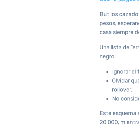
But los cazado
pesos, esperand
casa siempre de
Una lista de “e
negro:
Ignorar el
Olvidar qu
rollover.
No conside
Este esquema s
20.000, mientra