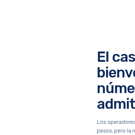
El ca
bienv
númer
admit
Los operadores
pesos, pero la 