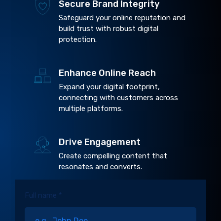
Secure Brand Integrity
Safeguard your online reputation and
build trust with robust digital
protection.
Enhance Online Reach
Expand your digital footprint,
connecting with customers across
multiple platforms.
Drive Engagement
Create compelling content that
resonates and converts.
Full name *