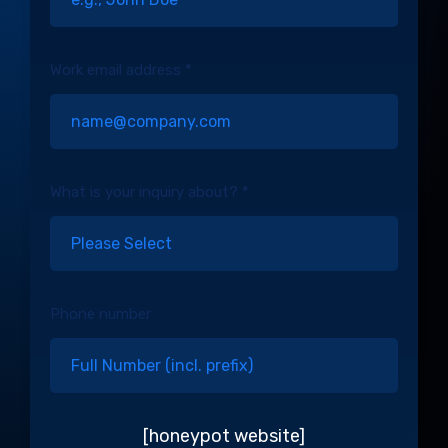
Work email address *
What is your inquiry about? *
Phone number
[honeypot website]