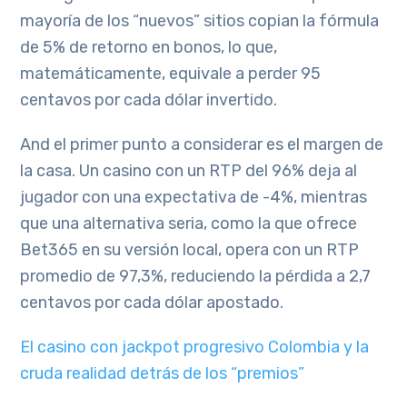
mayoría de los “nuevos” sitios copian la fórmula
de 5% de retorno en bonos, lo que,
matemáticamente, equivale a perder 95
centavos por cada dólar invertido.
And el primer punto a considerar es el margen de
la casa. Un casino con un RTP del 96% deja al
jugador con una expectativa de -4%, mientras
que una alternativa seria, como la que ofrece
Bet365 en su versión local, opera con un RTP
promedio de 97,3%, reduciendo la pérdida a 2,7
centavos por cada dólar apostado.
El casino con jackpot progresivo Colombia y la
cruda realidad detrás de los “premios”