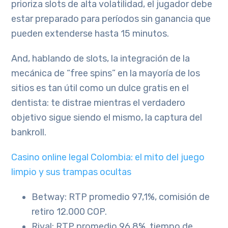
prioriza slots de alta volatilidad, el jugador debe
estar preparado para períodos sin ganancia que
pueden extenderse hasta 15 minutos.
And, hablando de slots, la integración de la
mecánica de “free spins” en la mayoría de los
sitios es tan útil como un dulce gratis en el
dentista: te distrae mientras el verdadero
objetivo sigue siendo el mismo, la captura del
bankroll.
Casino online legal Colombia: el mito del juego
limpio y sus trampas ocultas
Betway: RTP promedio 97,1%, comisión de
retiro 12.000 COP.
Rival: RTP promedio 96,8%, tiempo de