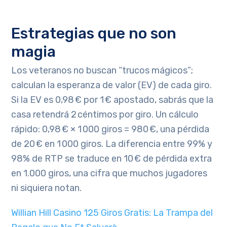
Estrategias que no son
magia
Los veteranos no buscan “trucos mágicos”;
calculan la esperanza de valor (EV) de cada giro.
Si la EV es 0,98 € por 1 € apostado, sabrás que la
casa retendrá 2 céntimos por giro. Un cálculo
rápido: 0,98 € × 1 000 giros = 980 €, una pérdida
de 20 € en 1 000 giros. La diferencia entre 99% y
98% de RTP se traduce en 10 € de pérdida extra
en 1.000 giros, una cifra que muchos jugadores
ni siquiera notan.
Willian Hill Casino 125 Giros Gratis: La Trampa del