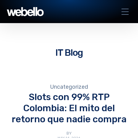
IT Blog
Uncategorized
Slots con 99% RTP
Colombia: El mito del
retorno que nadie compra
BY