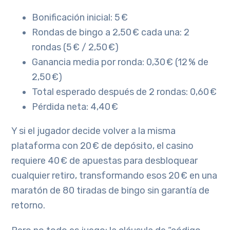
Bonificación inicial: 5 €
Rondas de bingo a 2,50 € cada una: 2
rondas (5 € / 2,50 €)
Ganancia media por ronda: 0,30 € (12 % de
2,50 €)
Total esperado después de 2 rondas: 0,60 €
Pérdida neta: 4,40 €
Y si el jugador decide volver a la misma
plataforma con 20 € de depósito, el casino
requiere 40 € de apuestas para desbloquear
cualquier retiro, transformando esos 20 € en una
maratón de 80 tiradas de bingo sin garantía de
retorno.