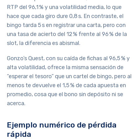
RTP del 96,1 % y una volatilidad media, lo que
hace que cada giro dure 0,8 s. En contraste, el
bingo tarda 5 s en registrar una carta, pero con
una tasa de acierto del 12 % frente al 96 % de la
slot, la diferencia es abismal.
Gonzo’s Quest, con su caída de fichas al 96,5 % y
alta volatilidad, ofrece la misma sensación de
“esperar el tesoro” que un cartel de bingo, pero al
menos te devuelve el 1,5 % de cada apuesta en
promedio, cosa que el bono sin depósito ni se
acerca.
Ejemplo numérico de pérdida
rápida