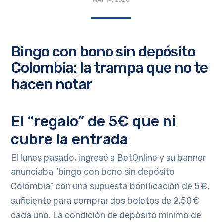
MAY 14, 2026
Bingo con bono sin depósito
Colombia: la trampa que no te
hacen notar
El “regalo” de 5€ que ni
cubre la entrada
El lunes pasado, ingresé a BetOnline y su banner
anunciaba “bingo con bono sin depósito
Colombia” con una supuesta bonificación de 5 €,
suficiente para comprar dos boletos de 2,50 €
cada uno. La condición de depósito mínimo de