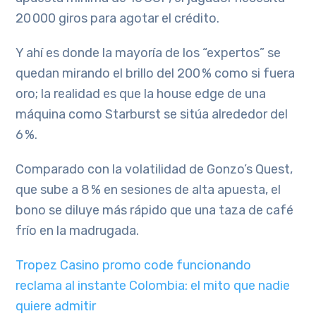
20 000 giros para agotar el crédito.
Y ahí es donde la mayoría de los “expertos” se
quedan mirando el brillo del 200 % como si fuera
oro; la realidad es que la house edge de una
máquina como Starburst se sitúa alrededor del
6 %.
Comparado con la volatilidad de Gonzo’s Quest,
que sube a 8 % en sesiones de alta apuesta, el
bono se diluye más rápido que una taza de café
frío en la madrugada.
Tropez Casino promo code funcionando
reclama al instante Colombia: el mito que nadie
quiere admitir