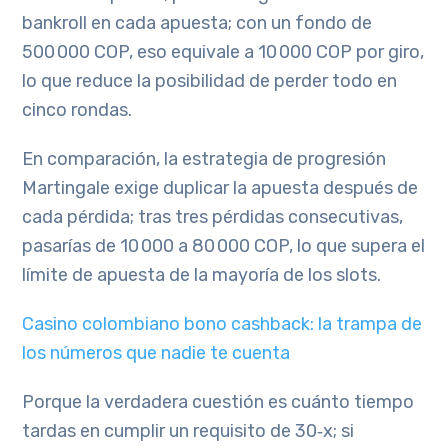
bankroll en cada apuesta; con un fondo de
500 000 COP, eso equivale a 10 000 COP por giro,
lo que reduce la posibilidad de perder todo en
cinco rondas.
En comparación, la estrategia de progresión
Martingale exige duplicar la apuesta después de
cada pérdida; tras tres pérdidas consecutivas,
pasarías de 10 000 a 80 000 COP, lo que supera el
límite de apuesta de la mayoría de los slots.
Casino colombiano bono cashback: la trampa de
los números que nadie te cuenta
Porque la verdadera cuestión es cuánto tiempo
tardas en cumplir un requisito de 30‑x; si