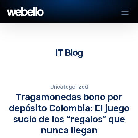
IT Blog
Uncategorized
Tragamonedas bono por
depósito Colombia: El juego
sucio de los “regalos” que
nunca llegan