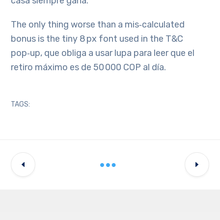
casa siempre gana.
The only thing worse than a mis‑calculated
bonus is the tiny 8 px font used in the T&C
pop‑up, que obliga a usar lupa para leer que el
retiro máximo es de 50 000 COP al día.
TAGS: