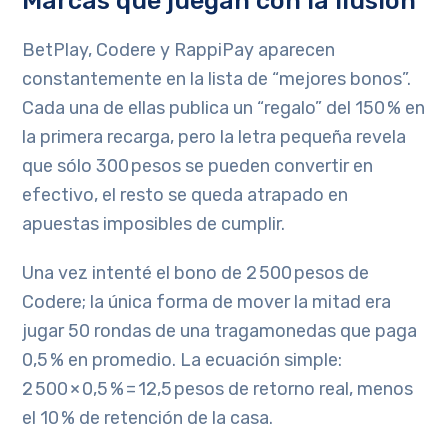
Marcas que juegan con la ilusión
BetPlay, Codere y RappiPay aparecen
constantemente en la lista de “mejores bonos”.
Cada una de ellas publica un “regalo” del 150 % en
la primera recarga, pero la letra pequeña revela
que sólo 300 pesos se pueden convertir en
efectivo, el resto se queda atrapado en
apuestas imposibles de cumplir.
Una vez intenté el bono de 2 500 pesos de
Codere; la única forma de mover la mitad era
jugar 50 rondas de una tragamonedas que paga
0,5 % en promedio. La ecuación simple:
2 500 × 0,5 % = 12,5 pesos de retorno real, menos
el 10 % de retención de la casa.