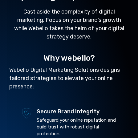
Cast aside the complexity of digital
marketing. Focus on your brand’s growth
while Webello takes the helm of your digital
strategy deserve.
Why webello?
Webello Digital Marketing Solutions designs
tailored strategies to elevate your online
presence:
Secure Brand Integrity
Safeguard your online reputation and
build trust with robust digital
protection.