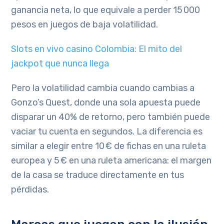
ganancia neta, lo que equivale a perder 15 000
pesos en juegos de baja volatilidad.
Slots en vivo casino Colombia: El mito del
jackpot que nunca llega
Pero la volatilidad cambia cuando cambias a
Gonzo’s Quest, donde una sola apuesta puede
disparar un 40% de retorno, pero también puede
vaciar tu cuenta en segundos. La diferencia es
similar a elegir entre 10 € de fichas en una ruleta
europea y 5 € en una ruleta americana: el margen
de la casa se traduce directamente en tus
pérdidas.