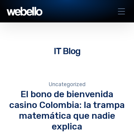
IT Blog
Uncategorized
El bono de bienvenida
casino Colombia: la trampa
matemática que nadie
explica