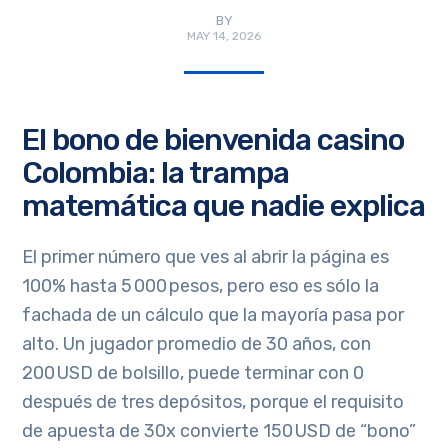
BY
MAY 14, 2026
El bono de bienvenida casino
Colombia: la trampa
matemática que nadie explica
El primer número que ves al abrir la página es
100% hasta 5 000 pesos, pero eso es sólo la
fachada de un cálculo que la mayoría pasa por
alto. Un jugador promedio de 30 años, con
200 USD de bolsillo, puede terminar con 0
después de tres depósitos, porque el requisito
de apuesta de 30x convierte 150 USD de “bono”