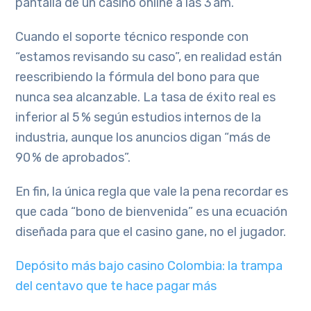
pantalla de un casino online a las 3 am.
Cuando el soporte técnico responde con
“estamos revisando su caso”, en realidad están
reescribiendo la fórmula del bono para que
nunca sea alcanzable. La tasa de éxito real es
inferior al 5 % según estudios internos de la
industria, aunque los anuncios digan “más de
90 % de aprobados”.
En fin, la única regla que vale la pena recordar es
que cada “bono de bienvenida” es una ecuación
diseñada para que el casino gane, no el jugador.
Depósito más bajo casino Colombia: la trampa
del centavo que te hace pagar más