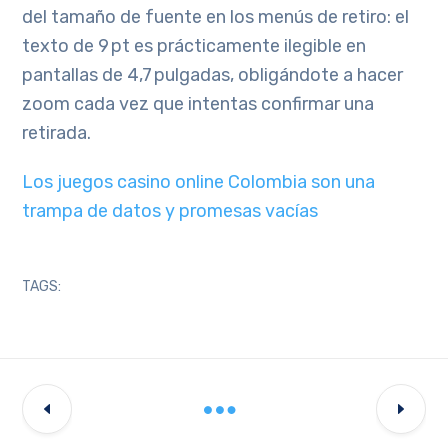
del tamaño de fuente en los menús de retiro: el
texto de 9 pt es prácticamente ilegible en
pantallas de 4,7 pulgadas, obligándote a hacer
zoom cada vez que intentas confirmar una
retirada.
Los juegos casino online Colombia son una
trampa de datos y promesas vacías
TAGS: