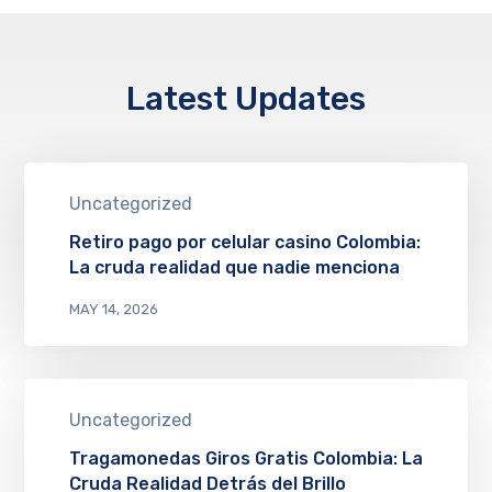
Latest Updates
Uncategorized
Retiro pago por celular casino Colombia:
La cruda realidad que nadie menciona
MAY 14, 2026
Uncategorized
Tragamonedas Giros Gratis Colombia: La
Cruda Realidad Detrás del Brillo