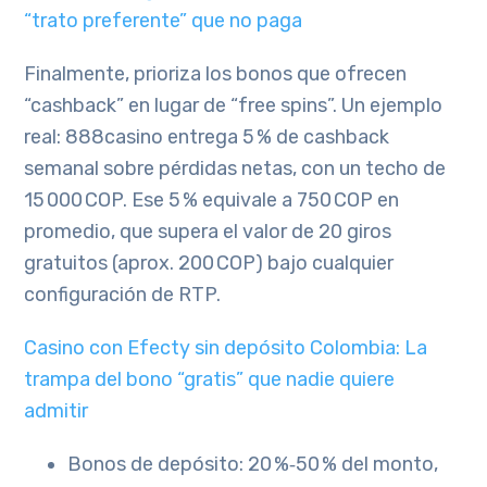
“trato preferente” que no paga
Finalmente, prioriza los bonos que ofrecen
“cashback” en lugar de “free spins”. Un ejemplo
real: 888casino entrega 5 % de cashback
semanal sobre pérdidas netas, con un techo de
15 000 COP. Ese 5 % equivale a 750 COP en
promedio, que supera el valor de 20 giros
gratuitos (aprox. 200 COP) bajo cualquier
configuración de RTP.
Casino con Efecty sin depósito Colombia: La
trampa del bono “gratis” que nadie quiere
admitir
Bonos de depósito: 20 %‑50 % del monto,