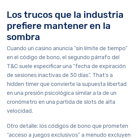
Los trucos que la industria
prefiere mantener en la
sombra
Cuando un casino anuncia “sin límite de tiempo”
en el código de bono, el segundo párrafo del
T&C suele especificar una “fecha de expiración
de sesiones inactivas de 30 días”. That’s a
hidden timer que convierte la supuesta libertad
en una presión psicológica similar a la de un
cronómetro en una partida de slots de alta
velocidad.
Otro detalle: los códigos de bono que prometen
“acceso a juegos exclusivos” a menudo excluyen