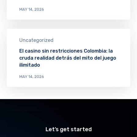
MAY 14, 2026
Uncategorized
El casino sin restricciones Colombia: la
cruda realidad detrás del mito del juego
ilimitado
MAY 14, 2026
Let’s get started