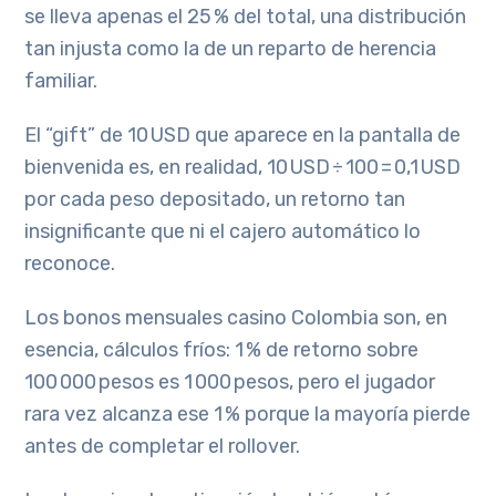
se lleva apenas el 25 % del total, una distribución
tan injusta como la de un reparto de herencia
familiar.
El “gift” de 10 USD que aparece en la pantalla de
bienvenida es, en realidad, 10 USD ÷ 100 = 0,1 USD
por cada peso depositado, un retorno tan
insignificante que ni el cajero automático lo
reconoce.
Los bonos mensuales casino Colombia son, en
esencia, cálculos fríos: 1 % de retorno sobre
100 000 pesos es 1 000 pesos, pero el jugador
rara vez alcanza ese 1 % porque la mayoría pierde
antes de completar el rollover.