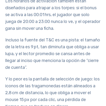
Los horarios de activación también están
diseñados para atrapar a los torpes: si el bonus
se activa a las 00:01 hrs, el jugador que solo
juega de 20:00 a 23:00 nunca lo ve, y el operador
gana sin mover una ficha.
Incluso la fuente del T&C es una pista: el tamaño
de la letra es 9 pt, tan diminuta que obliga a usar
lupa, y el lector promedio se cansa antes de
llegar al inciso que menciona la opción de “cierre
de cuenta”.
Y lo peor es la pantalla de selección de juego: los
iconos de las tragamonedas están alineados a
2,8 cm de distancia, lo que obliga a mover el
mouse 15 px por cada clic, una pérdida de