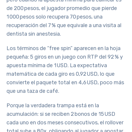
de 200 pesos, el jugador promedio que pierde
1 000 pesos solo recupera 70 pesos, una
recuperación del 7 % que equivale a una visita al
dentista sin anestesia.
Los términos de “free spin” aparecen en la hoja
pequeña: 5 giros en un juego con RTP del 92 % y
apuesta mínima de 1 USD. La expectativa
matemática de cada giro es 0,92 USD, lo que
convierte el paquete total en 4,6 USD, poco más
que una taza de café.
Porque la verdadera trampa está en la
acumulación: si se reciben 2 bonos de 15 USD
cada uno en dos meses consecutivos, el rollover
total sube a 80x, obligando al jugador a apostar