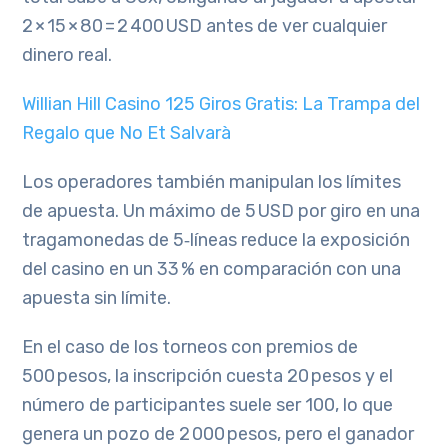
2 × 15 × 80 = 2 400 USD antes de ver cualquier
dinero real.
Willian Hill Casino 125 Giros Gratis: La Trampa del
Regalo que No Et Salvarà
Los operadores también manipulan los límites
de apuesta. Un máximo de 5 USD por giro en una
tragamonedas de 5‑líneas reduce la exposición
del casino en un 33 % en comparación con una
apuesta sin límite.
En el caso de los torneos con premios de
500 pesos, la inscripción cuesta 20 pesos y el
número de participantes suele ser 100, lo que
genera un pozo de 2 000 pesos, pero el ganador