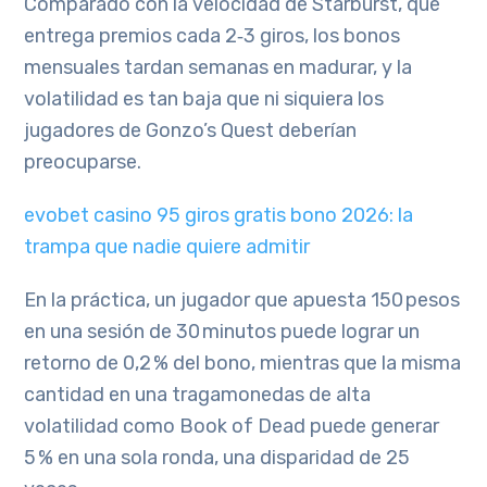
Comparado con la velocidad de Starburst, que
entrega premios cada 2‑3 giros, los bonos
mensuales tardan semanas en madurar, y la
volatilidad es tan baja que ni siquiera los
jugadores de Gonzo’s Quest deberían
preocuparse.
evobet casino 95 giros gratis bono 2026: la
trampa que nadie quiere admitir
En la práctica, un jugador que apuesta 150 pesos
en una sesión de 30 minutos puede lograr un
retorno de 0,2 % del bono, mientras que la misma
cantidad en una tragamonedas de alta
volatilidad como Book of Dead puede generar
5 % en una sola ronda, una disparidad de 25