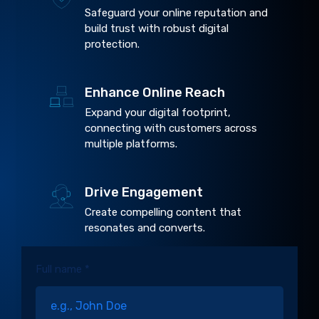
Safeguard your online reputation and
build trust with robust digital
protection.
Enhance Online Reach
Expand your digital footprint,
connecting with customers across
multiple platforms.
Drive Engagement
Create compelling content that
resonates and converts.
Full name *