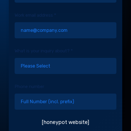
Work email address *
What is your inquiry about? *
Phone number
[honeypot website]