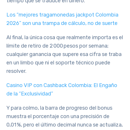
tiempo que se traduce en dinero.
Los “mejores tragamonedas jackpot Colombia
2026” son una trampa de cálculo, no de suerte
Al final, la única cosa que realmente importa es el
límite de retiro de 2 000 pesos por semana;
cualquier ganancia que supere esa cifra se traba
en un limbo que ni el soporte técnico puede
resolver.
Casino VIP con Cashback Colombia: El Engaño
de la “Exclusividad”
Y para colmo, la barra de progreso del bonus
muestra el porcentaje con una precisión de
0,01 %, pero el último decimal nunca se actualiza,