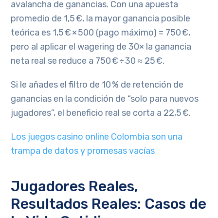
avalancha de ganancias. Con una apuesta
promedio de 1,5 €, la mayor ganancia posible
teórica es 1,5 € × 500 (pago máximo) = 750 €,
pero al aplicar el wagering de 30× la ganancia
neta real se reduce a 750 € ÷ 30 ≈ 25 €.
Si le añades el filtro de 10 % de retención de
ganancias en la condición de “solo para nuevos
jugadores”, el beneficio real se corta a 22,5 €.
Los juegos casino online Colombia son una
trampa de datos y promesas vacías
Jugadores Reales,
Resultados Reales: Casos de