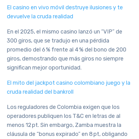
El casino en vivo móvil destruye ilusiones y te
devuelve la cruda realidad
En el 2025, el mismo casino lanzó un “VIP” de
300 giros, que se tradujo en una pérdida
promedio del 6 % frente al 4 % del bono de 200
giros, demostrando que más giros no siempre
significan mejor oportunidad.
El mito del jackpot casino colombiano juego y la
cruda realidad del bankroll
Los reguladores de Colombia exigen que los
operadores publiquen los T&C en letras de al
menos 12 pt. Sin embargo, Zamba muestra la
cláusula de “bonus expirado” en 8 pt, obligando