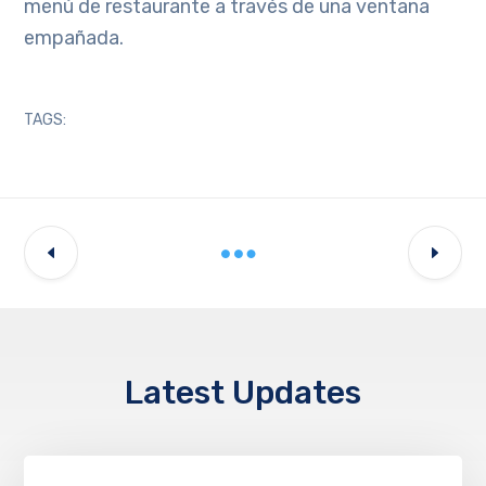
menú de restaurante a través de una ventana
empañada.
TAGS:
Latest Updates