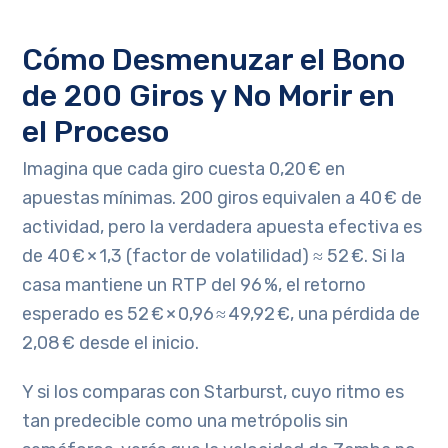
Cómo Desmenuzar el Bono
de 200 Giros y No Morir en
el Proceso
Imagina que cada giro cuesta 0,20 € en
apuestas mínimas. 200 giros equivalen a 40 € de
actividad, pero la verdadera apuesta efectiva es
de 40 € × 1,3 (factor de volatilidad) ≈ 52 €. Si la
casa mantiene un RTP del 96 %, el retorno
esperado es 52 € × 0,96 ≈ 49,92 €, una pérdida de
2,08 € desde el inicio.
Y si los comparas con Starburst, cuyo ritmo es
tan predecible como una metrópolis sin