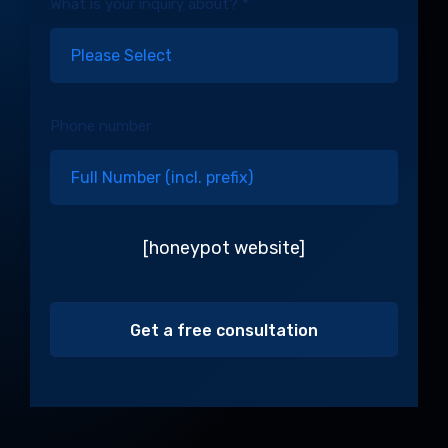
What is your inquiry about? *
Phone number
[honeypot website]
Alternative: