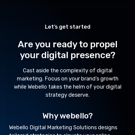
Let’s get started
Are you ready to propel
your digital presence?
Cast aside the complexity of digital
marketing. Focus on your brand’s growth
while Webello takes the helm of your digital
strategy deserve.
Why webello?
Webello Digital Marketing Solutions designs