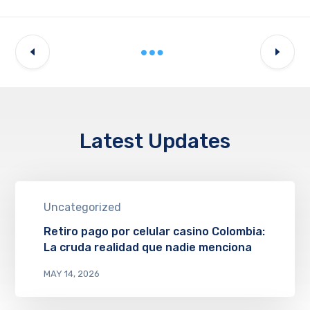
Latest Updates
Uncategorized
Retiro pago por celular casino Colombia:
La cruda realidad que nadie menciona
MAY 14, 2026