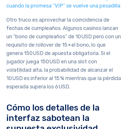
cuando la promesa “VIP” se vuelve una pesadilla
Otro truco es aprovechar la coincidencia de
fechas de cumpleaños. Algunos casinos lanzan
un “bono de cumpleaños” de 10 USD pero con un
requisito de rollover de 15 × el bono, lo que
genera 150 USD de apuesta obligatoria. Si el
jugador juega 150 USD en una slot con
volatilidad alta, la probabilidad de alcanzar el
10 USD es inferior al 15 % mientras que la pérdida
esperada supera los 6 USD.
Cómo los detalles de la
interfaz sabotean la
supuesta exclusividad