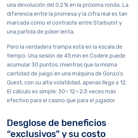
una devolución del 0,2 % en la próxima ronda. La
diferencia entre la promesa y la cifra real es tan
marcada como el contraste entre Starburst y
una partida de póker lenta.
Pero la verdadera trampa está en la escala de
tiempo. Una sesión de 45 min en Codere puede
acumular 30 puntos, mientras que la misma
cantidad de juego en una máquina de Gonzo’s
Quest, con su alta volatilidad, apenas llega a 12.
El cálculo es simple: 30 ÷ 12 ≈ 2,5 veces más
efectivo para el casino que para el jugador.
Desglose de beneficios
“exclusivos” y su costo