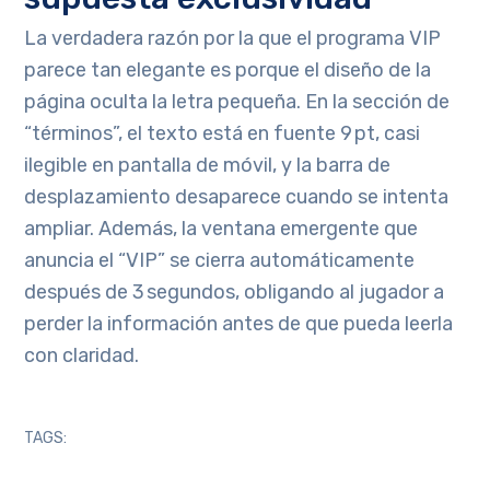
La verdadera razón por la que el programa VIP
parece tan elegante es porque el diseño de la
página oculta la letra pequeña. En la sección de
“términos”, el texto está en fuente 9 pt, casi
ilegible en pantalla de móvil, y la barra de
desplazamiento desaparece cuando se intenta
ampliar. Además, la ventana emergente que
anuncia el “VIP” se cierra automáticamente
después de 3 segundos, obligando al jugador a
perder la información antes de que pueda leerla
con claridad.
TAGS: