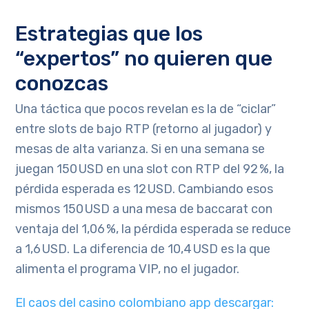
Estrategias que los
“expertos” no quieren que
conozcas
Una táctica que pocos revelan es la de “ciclar”
entre slots de bajo RTP (retorno al jugador) y
mesas de alta varianza. Si en una semana se
juegan 150 USD en una slot con RTP del 92 %, la
pérdida esperada es 12 USD. Cambiando esos
mismos 150 USD a una mesa de baccarat con
ventaja del 1,06 %, la pérdida esperada se reduce
a 1,6 USD. La diferencia de 10,4 USD es la que
alimenta el programa VIP, no el jugador.
El caos del casino colombiano app descargar: