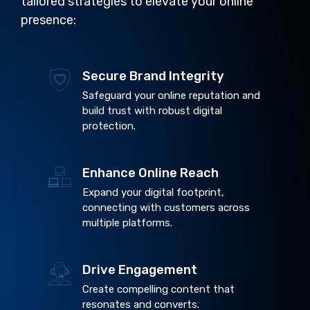
tailored strategies to elevate your online
presence:
Secure Brand Integrity
Safeguard your online reputation and
build trust with robust digital
protection.
Enhance Online Reach
Expand your digital footprint,
connecting with customers across
multiple platforms.
Drive Engagement
Create compelling content that
resonates and converts.