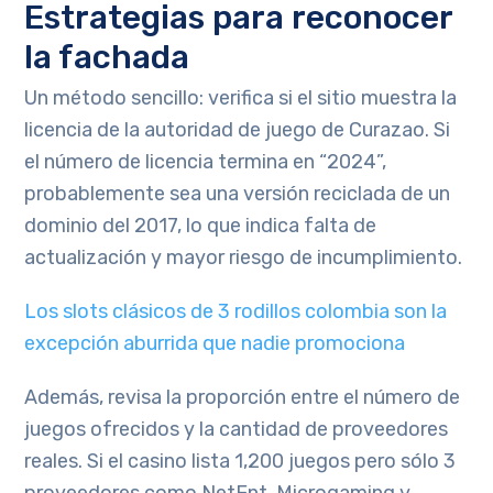
Estrategias para reconocer
la fachada
Un método sencillo: verifica si el sitio muestra la
licencia de la autoridad de juego de Curazao. Si
el número de licencia termina en “2024”,
probablemente sea una versión reciclada de un
dominio del 2017, lo que indica falta de
actualización y mayor riesgo de incumplimiento.
Los slots clásicos de 3 rodillos colombia son la
excepción aburrida que nadie promociona
Además, revisa la proporción entre el número de
juegos ofrecidos y la cantidad de proveedores
reales. Si el casino lista 1,200 juegos pero sólo 3