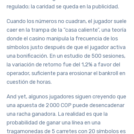
regulado; la caridad se queda en la publicidad.
Cuando los números no cuadran, el jugador suele
caer en la trampa de la “casa caliente”, una teoría
donde el casino manipula la frecuencia de los
símbolos justo después de que el jugador activa
una bonificación. En un estudio de 500 sesiones,
la variación de retorno fue del 1,2% a favor del
operador, suficiente para erosionar el bankroll en
cuestión de horas.
And yet, algunos jugadores siguen creyendo que
una apuesta de 2 000 COP puede desencadenar
una racha ganadora. La realidad es que la
probabilidad de ganar una línea en una
tragamonedas de 5 carretes con 20 símbolos es