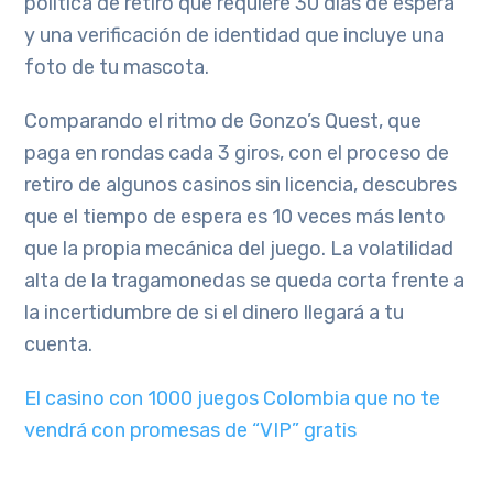
política de retiro que requiere 30 días de espera
y una verificación de identidad que incluye una
foto de tu mascota.
Comparando el ritmo de Gonzo’s Quest, que
paga en rondas cada 3 giros, con el proceso de
retiro de algunos casinos sin licencia, descubres
que el tiempo de espera es 10 veces más lento
que la propia mecánica del juego. La volatilidad
alta de la tragamonedas se queda corta frente a
la incertidumbre de si el dinero llegará a tu
cuenta.
El casino con 1000 juegos Colombia que no te
vendrá con promesas de “VIP” gratis