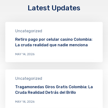
Latest Updates
Uncategorized
Retiro pago por celular casino Colombia:
La cruda realidad que nadie menciona
MAY 14, 2026
Uncategorized
Tragamonedas Giros Gratis Colombia: La
Cruda Realidad Detrás del Brillo
MAY 14, 2026