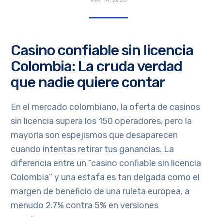
MAY 14, 2026
Casino confiable sin licencia
Colombia: La cruda verdad
que nadie quiere contar
En el mercado colombiano, la oferta de casinos
sin licencia supera los 150 operadores, pero la
mayoría son espejismos que desaparecen
cuando intentas retirar tus ganancias. La
diferencia entre un “casino confiable sin licencia
Colombia” y una estafa es tan delgada como el
margen de beneficio de una ruleta europea, a
menudo 2.7% contra 5% en versiones