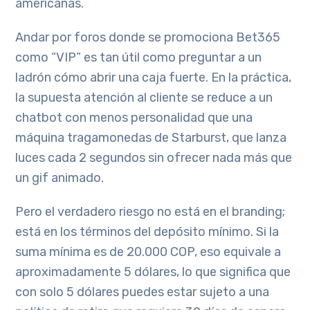
americanas.
Andar por foros donde se promociona Bet365
como “VIP” es tan útil como preguntar a un
ladrón cómo abrir una caja fuerte. En la práctica,
la supuesta atención al cliente se reduce a un
chatbot con menos personalidad que una
máquina tragamonedas de Starburst, que lanza
luces cada 2 segundos sin ofrecer nada más que
un gif animado.
Pero el verdadero riesgo no está en el branding;
está en los términos del depósito mínimo. Si la
suma mínima es de 20.000 COP, eso equivale a
aproximadamente 5 dólares, lo que significa que
con solo 5 dólares puedes estar sujeto a una