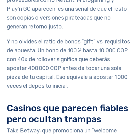
proveedores como NetEnt, Microgaming y
Play’n GO aparecen, es una señal de que el resto
son copias o versiones pirateadas que no
generan retorno justo.
Y no olvides el ratio de bonos “gift” vs. requisitos
de apuesta. Un bono de 100 % hasta 10.000 COP
con 40x de rollover significa que deberás
apostar 400 000 COP antes de tocar una sola
pieza de tu capital. Eso equivale a apostar 1 000
veces el depósito inicial.
Casinos que parecen fiables
pero ocultan trampas
Take Betway, que promociona un “welcome