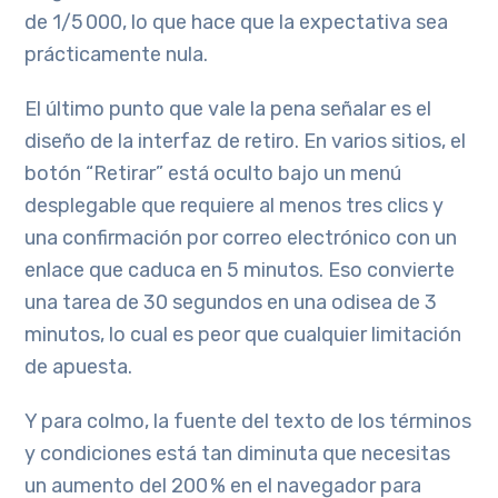
de 1/5 000, lo que hace que la expectativa sea
prácticamente nula.
El último punto que vale la pena señalar es el
diseño de la interfaz de retiro. En varios sitios, el
botón “Retirar” está oculto bajo un menú
desplegable que requiere al menos tres clics y
una confirmación por correo electrónico con un
enlace que caduca en 5 minutos. Eso convierte
una tarea de 30 segundos en una odisea de 3
minutos, lo cual es peor que cualquier limitación
de apuesta.
Y para colmo, la fuente del texto de los términos
y condiciones está tan diminuta que necesitas
un aumento del 200 % en el navegador para