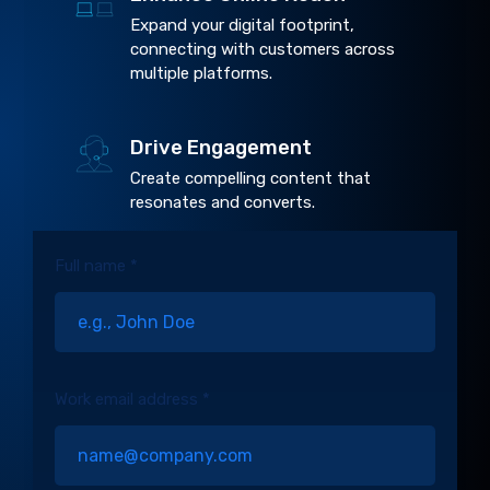
Expand your digital footprint,
connecting with customers across
multiple platforms.
Drive Engagement
Create compelling content that
resonates and converts.
Full name *
Work email address *