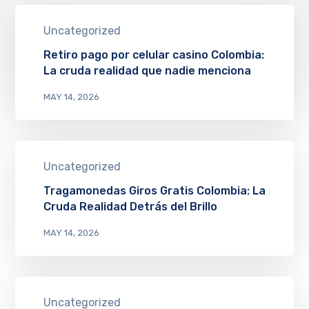
Uncategorized
Retiro pago por celular casino Colombia:
La cruda realidad que nadie menciona
MAY 14, 2026
Uncategorized
Tragamonedas Giros Gratis Colombia: La
Cruda Realidad Detrás del Brillo
MAY 14, 2026
Uncategorized