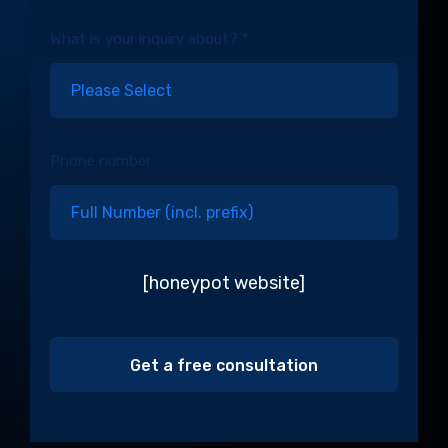
What is your inquiry about? *
Phone number
[honeypot website]