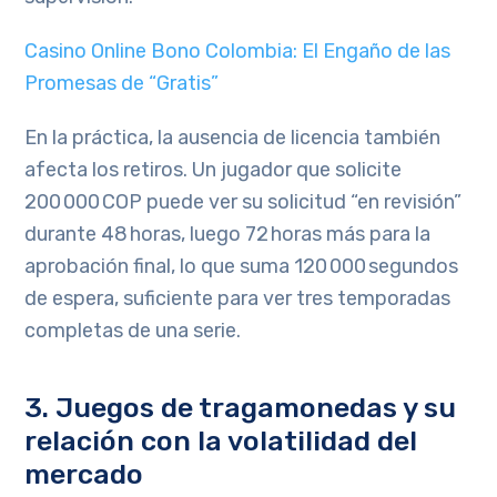
Casino Online Bono Colombia: El Engaño de las
Promesas de “Gratis”
En la práctica, la ausencia de licencia también
afecta los retiros. Un jugador que solicite
200 000 COP puede ver su solicitud “en revisión”
durante 48 horas, luego 72 horas más para la
aprobación final, lo que suma 120 000 segundos
de espera, suficiente para ver tres temporadas
completas de una serie.
3. Juegos de tragamonedas y su
relación con la volatilidad del
mercado