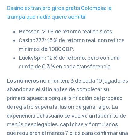
Casino extranjero giros gratis Colombia: la
trampa que nadie quiere admitir
Betsson: 20 % de retorno real en slots.
Casino777: 15 % de retorno real, con retiros
minimos de 1 000 COP.
LuckySpin: 12 % de retorno, pero con una
cuota de 0,3 % en cada transferencia.
Los números no mienten; 3 de cada 10 jugadores
abandonan el sitio antes de completar su
primera apuesta porque la fricción del proceso
de registro supera la ilusión de ganar algo. La
experiencia del usuario se vuelve un laberinto de
menús desplegables, captchas y formularios
que requieren al menos 7 clics para confirmar una