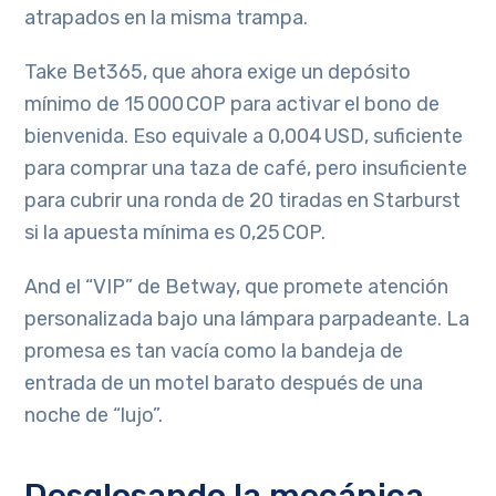
atrapados en la misma trampa.
Take Bet365, que ahora exige un depósito
mínimo de 15 000 COP para activar el bono de
bienvenida. Eso equivale a 0,004 USD, suficiente
para comprar una taza de café, pero insuficiente
para cubrir una ronda de 20 tiradas en Starburst
si la apuesta mínima es 0,25 COP.
And el “VIP” de Betway, que promete atención
personalizada bajo una lámpara parpadeante. La
promesa es tan vacía como la bandeja de
entrada de un motel barato después de una
noche de “lujo”.