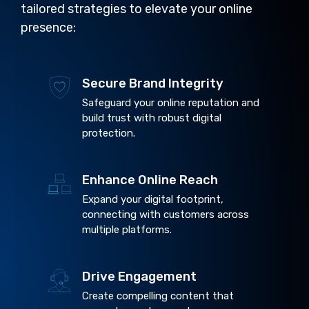
tailored strategies to elevate your online
presence:
Secure Brand Integrity
Safeguard your online reputation and
build trust with robust digital
protection.
Enhance Online Reach
Expand your digital footprint,
connecting with customers across
multiple platforms.
Drive Engagement
Create compelling content that