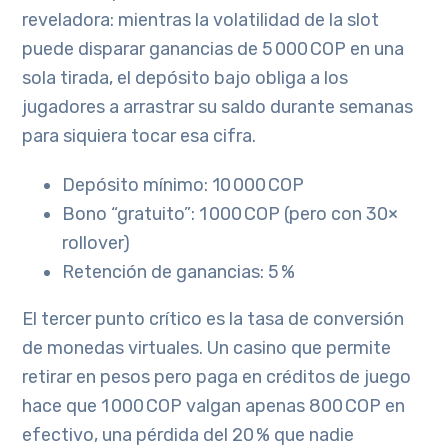
reveladora: mientras la volatilidad de la slot
puede disparar ganancias de 5 000 COP en una
sola tirada, el depósito bajo obliga a los
jugadores a arrastrar su saldo durante semanas
para siquiera tocar esa cifra.
Depósito mínimo: 10 000 COP
Bono “gratuito”: 1 000 COP (pero con 30×
rollover)
Retención de ganancias: 5 %
El tercer punto crítico es la tasa de conversión
de monedas virtuales. Un casino que permite
retirar en pesos pero paga en créditos de juego
hace que 1 000 COP valgan apenas 800 COP en
efectivo, una pérdida del 20 % que nadie