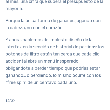
al mes, una cifra que supera el presupuesto de la
mayoría.
Porque la única forma de ganar es jugando con
la cabeza, no con el corazón.
Y ahora, hablemos del molesto diseño de la
interfaz en la sección de historial de partidas: los
botones de filtro están tan cerca que cada clic
accidental abre un menú inesperado,
obligándote a perder tiempo que podrías estar
ganando… o perdiendo, lo mismo ocurre con los
“free spin” de un centavo cada uno.
TAGS: