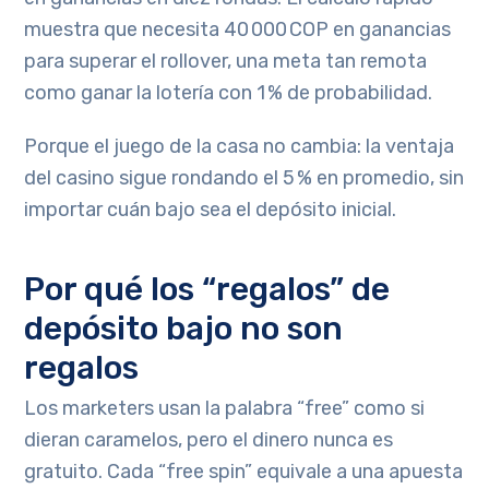
muestra que necesita 40 000 COP en ganancias
para superar el rollover, una meta tan remota
como ganar la lotería con 1 % de probabilidad.
Porque el juego de la casa no cambia: la ventaja
del casino sigue rondando el 5 % en promedio, sin
importar cuán bajo sea el depósito inicial.
Por qué los “regalos” de
depósito bajo no son
regalos
Los marketers usan la palabra “free” como si
dieran caramelos, pero el dinero nunca es
gratuito. Cada “free spin” equivale a una apuesta