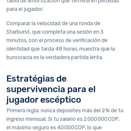
tabla de amortización que termina en pérdidas
para el jugador.
Comparar la velocidad de una ronda de
Starburst, que completa una sesión en 3
minutos, con el proceso de verificación de
identidad que tarda 48 horas, muestra que la
burocracia es la verdadera partida lenta.
Estratégias de
supervivencia para el
jugador escéptico
Primera regla: nunca deposites más del 2 % de tu
ingreso mensual. Si tu salario es 2 000 000 COP,
el máximo seguro es 40 000 COP, lo que