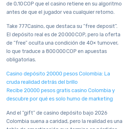
de 0,10 COP que el casino retiene en su algoritmo
antes de que el jugador vea cualquier retorno.
Take 777Casino, que destaca su “free deposit”.
El depósito real es de 20 000 COP, pero la oferta
de “free” oculta una condición de 40× turnover,
lo que traduce a 800 000 COP en apuestas
obligatorias.
Casino depósito 20000 pesos Colombia: La
cruda realidad detrás del brillo
Recibe 20000 pesos gratis casino Colombia y
descubre por qué es solo humo de marketing
And el “gift” de casino depósito bajo 2026
Colombia suena a caridad, pero la realidad es una