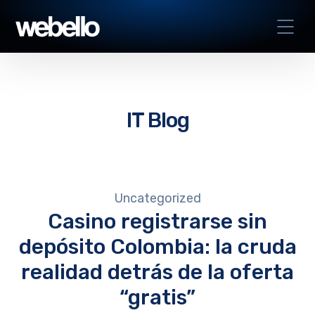
IT Blog
Uncategorized
Casino registrarse sin
depósito Colombia: la cruda
realidad detrás de la oferta
“gratis”