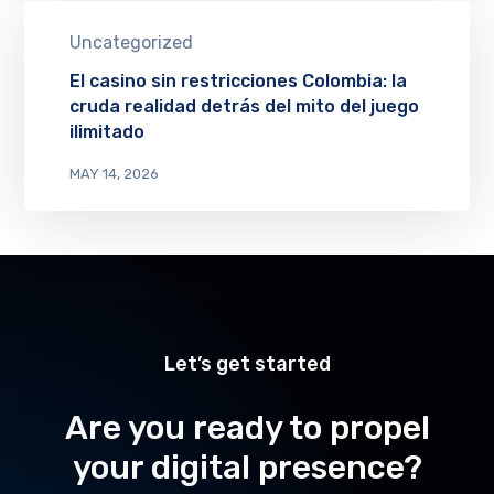
Uncategorized
El casino sin restricciones Colombia: la
cruda realidad detrás del mito del juego
ilimitado
MAY 14, 2026
Let’s get started
Are you ready to propel
your digital presence?