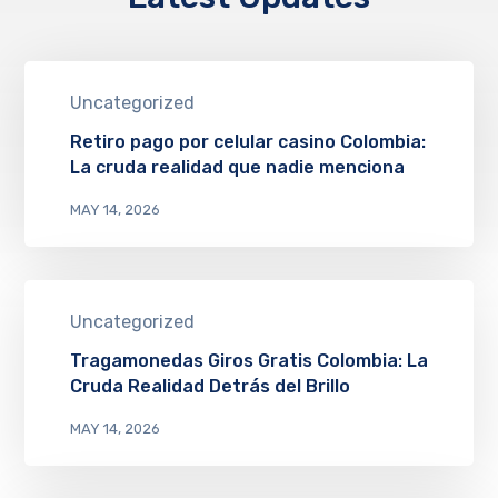
Uncategorized
Retiro pago por celular casino Colombia:
La cruda realidad que nadie menciona
MAY 14, 2026
Uncategorized
Tragamonedas Giros Gratis Colombia: La
Cruda Realidad Detrás del Brillo
MAY 14, 2026