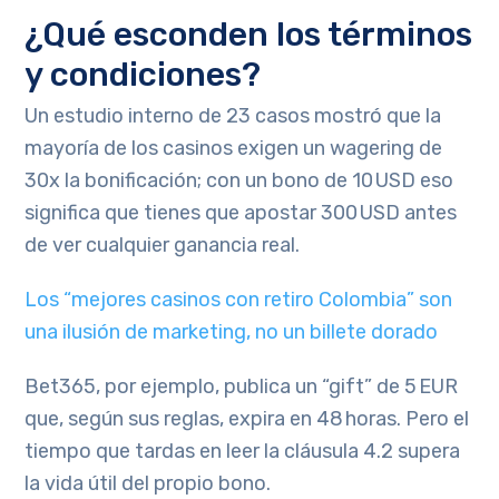
¿Qué esconden los términos
y condiciones?
Un estudio interno de 23 casos mostró que la
mayoría de los casinos exigen un wagering de
30x la bonificación; con un bono de 10 USD eso
significa que tienes que apostar 300 USD antes
de ver cualquier ganancia real.
Los “mejores casinos con retiro Colombia” son
una ilusión de marketing, no un billete dorado
Bet365, por ejemplo, publica un “gift” de 5 EUR
que, según sus reglas, expira en 48 horas. Pero el
tiempo que tardas en leer la cláusula 4.2 supera
la vida útil del propio bono.