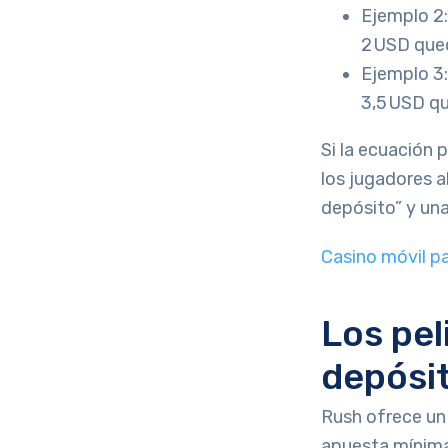
Ejemplo 2:
2 USD qued
Ejemplo 3:
3,5 USD qu
Si la ecuación 
los jugadores a
depósito” y una
Casino móvil pa
Los pel
depósi
Rush ofrece un 
apuesta mínima