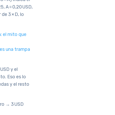
25, A = 0,20 USD,
 de 3 × D, lo
 el mito que
 es una trampa
 USD y el
to. Eso es lo
das y el resto
giro → 3 USD