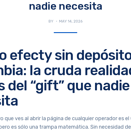
nadie necesita
BY
MAY 14, 2026
o efecty sin depósit
bia: la cruda realida
 del “gift” que nadie
ita
o que ves al abrir la página de cualquier operador es e
 pero es sólo una trampa matemática. Sin necesidad de 