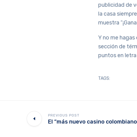
publicidad de 
la casa siempre
muestra “¡Gana!
Y no me hagas 
sección de térm
puntos en letra 
TAGS:
PREVIOUS POST