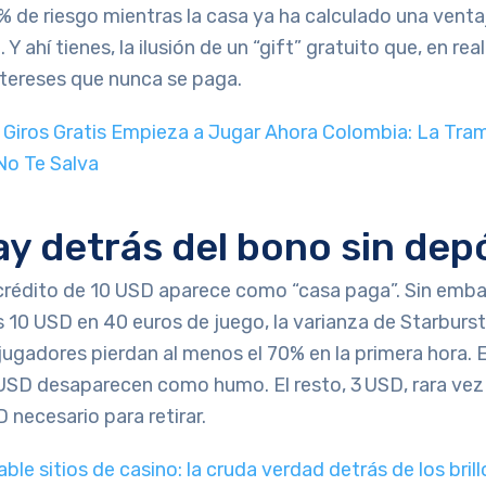
% de riesgo mientras la casa ya ha calculado una vent
 Y ahí tienes, la ilusión de un “gift” gratuito que, en rea
ntereses que nunca se paga.
 Giros Gratis Empieza a Jugar Ahora Colombia: La Tram
No Te Salva
y detrás del bono sin dep
crédito de 10 USD aparece como “casa paga”. Sin embar
 10 USD en 40 euros de juego, la varianza de Starburst
jugadores pierdan al menos el 70% en la primera hora.
7 USD desaparecen como humo. El resto, 3 USD, rara vez
 necesario para retirar.
ble sitios de casino: la cruda verdad detrás de los brill