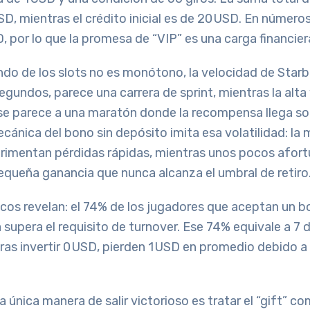
SD, mientras el crédito inicial es de 20 USD. En números
, por lo que la promesa de “VIP” es una carga financier
do de los slots no es monótono, la velocidad de Starb
egundos, parece una carrera de sprint, mientras la alta 
e parece a una maratón donde la recompensa llega solo a
ecánica del bono sin depósito imita esa volatilidad: la 
rimentan pérdidas rápidas, mientras unos pocos afor
equeña ganancia que nunca alcanza el umbral de retiro
cos revelan: el 74% de los jugadores que aceptan un b
supera el requisito de turnover. Ese 74% equivale a 7 
ras invertir 0 USD, pierden 1 USD en promedio debido a
la única manera de salir victorioso es tratar el “gift” c