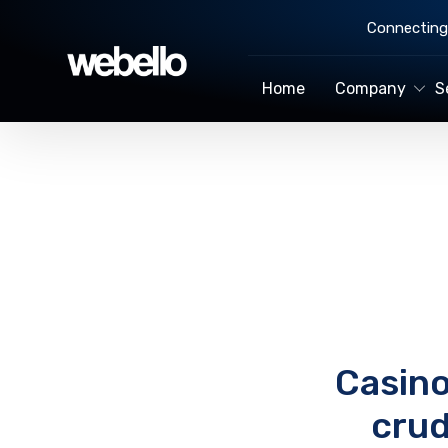
Connecting 
Home
Company
S
Casino
crud