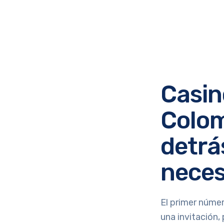
Casin
Colom
detrás
neces
El primer númer
una invitación,