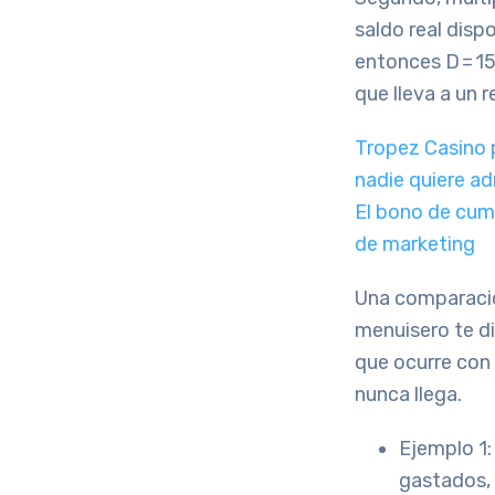
saldo real dispo
entonces D = 15 
que lleva a un 
Tropez Casino 
nadie quiere ad
El bono de cum
de marketing
Una comparació
menuisero te di
que ocurre con 
nunca llega.
Ejemplo 1:
gastados, 