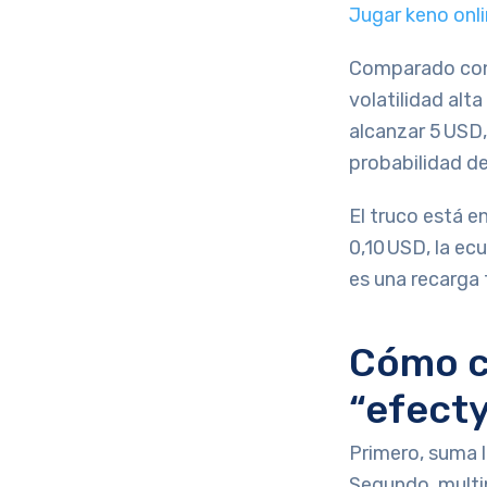
Jugar keno onlin
Comparado con 
volatilidad alt
alcanzar 5 USD,
probabilidad d
El truco está en
0,10 USD, la ecu
es una recarga
Cómo ca
“efecty
Primero, suma l
Segundo, multipl