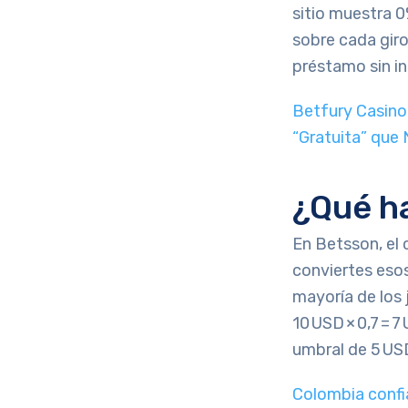
sitio muestra 0
sobre cada giro.
préstamo sin i
Betfury Casino
“Gratuita” que 
¿Qué ha
En Betsson, el 
conviertes esos
mayoría de los 
10 USD × 0,7 = 
umbral de 5 USD
Colombia confia