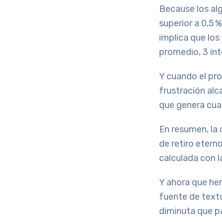
Because los al
superior a 0,5 
implica que los
promedio, 3 int
Y cuando el pro
frustración alca
que genera cualq
En resumen, la 
de retiro etern
calculada con l
Y ahora que he
fuente de texto
diminuta que pa