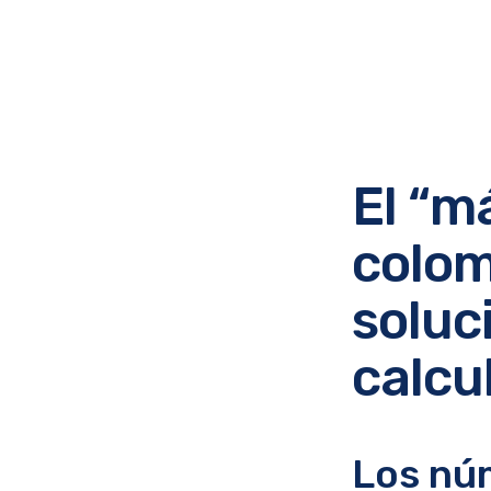
El “m
colom
soluc
calcu
Los nú