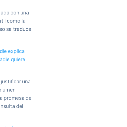
zada con una
util como la
eso se traduce
die explica
adie quiere
justificar una
volumen
la promesa de
onsulta del