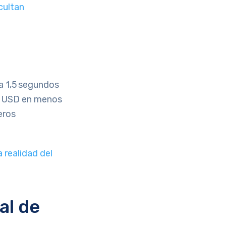
cultan
 a 1,5 segundos
‑10 USD en menos
eros
 realidad del
al de