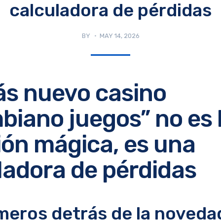
calculadora de pérdidas
BY
MAY 14, 2026
ás nuevo casino
biano juegos” no es 
ión mágica, es una
ladora de pérdidas
meros detrás de la noveda