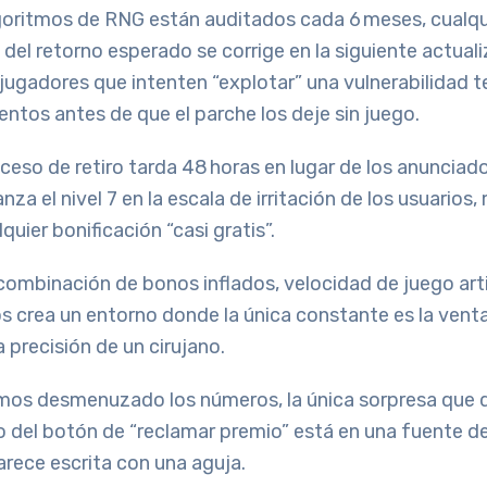
goritmos de RNG están auditados cada 6 meses, cualqu
% del retorno esperado se corrige en la siguiente actual
 jugadores que intenten “explotar” una vulnerabilidad t
entos antes de que el parche los deje sin juego.
ceso de retiro tarda 48 horas en lugar de los anunciado
nza el nivel 7 en la escala de irritación de los usuarios,
uier bonificación “casi gratis”.
combinación de bonos inflados, velocidad de juego arti
os crea un entorno donde la única constante es la venta
a precisión de un cirujano.
mos desmenuzado los números, la única sorpresa que q
 del botón de “reclamar premio” está en una fuente de 
rece escrita con una aguja.