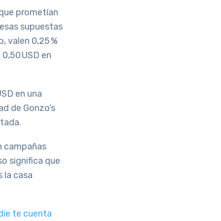
 que prometían
 esas supuestas
o, valen 0,25 %
a 0,50 USD en
USD en una
dad de Gonzo’s
ntada.
an campañas
o significa que
s la casa
die te cuenta