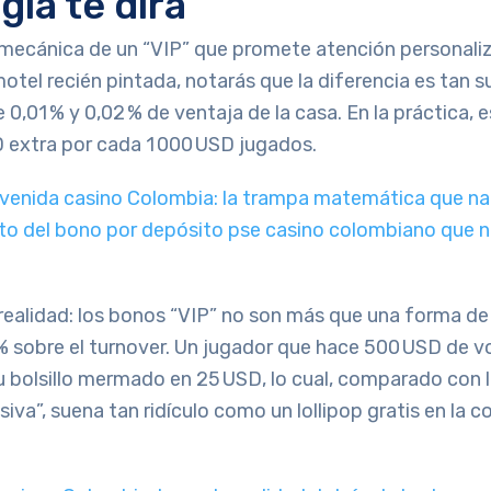
gia te dirá
 mecánica de un “VIP” que promete atención personali
otel recién pintada, notarás que la diferencia es tan s
e 0,01 % y 0,02 % de ventaja de la casa. En la práctica, 
D extra por cada 1 000 USD jugados.
nvenida casino Colombia: la trampa matemática que na
to del bono por depósito pse casino colombiano que n
 realidad: los bonos “VIP” no son más que una forma de 
 % sobre el turnover. Un jugador que hace 500 USD de 
u bolsillo mermado en 25 USD, lo cual, comparado con 
iva”, suena tan ridículo como un lollipop gratis en la c