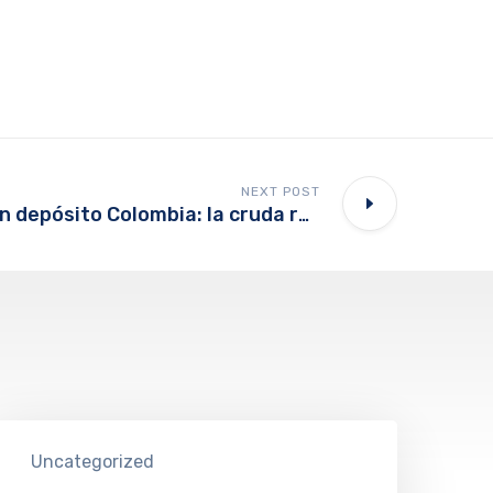
NEXT POST
Casino efecty sin depósito Colombia: la cruda realidad detrás del “gift” que nadie necesita
Uncategorized