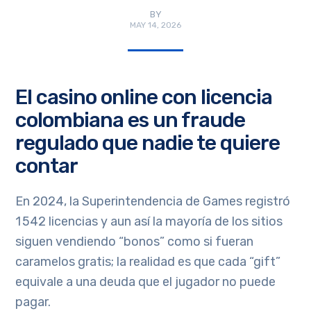
BY
MAY 14, 2026
El casino online con licencia
colombiana es un fraude
regulado que nadie te quiere
contar
En 2024, la Superintendencia de Games registró
1 542 licencias y aun así la mayoría de los sitios
siguen vendiendo “bonos” como si fueran
caramelos gratis; la realidad es que cada “gift”
equivale a una deuda que el jugador no puede
pagar.