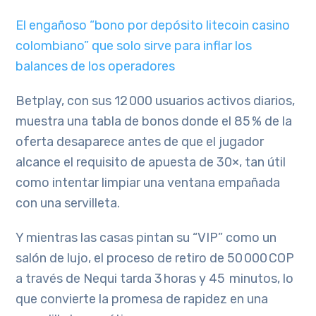
El engañoso “bono por depósito litecoin casino
colombiano” que solo sirve para inflar los
balances de los operadores
Betplay, con sus 12 000 usuarios activos diarios,
muestra una tabla de bonos donde el 85 % de la
oferta desaparece antes de que el jugador
alcance el requisito de apuesta de 30×, tan útil
como intentar limpiar una ventana empañada
con una servilleta.
Y mientras las casas pintan su “VIP” como un
salón de lujo, el proceso de retiro de 50 000 COP
a través de Nequi tarda 3 horas y 45 minutos, lo
que convierte la promesa de rapidez en una