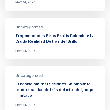
MAY 14, 2026
Uncategorized
Tragamonedas Giros Gratis Colombia: La
Cruda Realidad Detrás del Brillo
MAY 14, 2026
Uncategorized
El casino sin restricciones Colombia: la
cruda realidad detrás del mito del juego
ilimitado
MAY 14, 2026