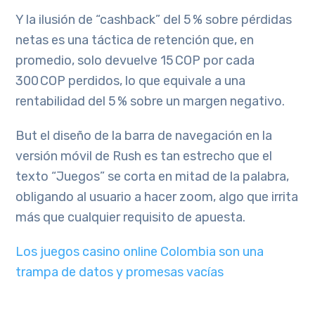
Y la ilusión de “cashback” del 5 % sobre pérdidas
netas es una táctica de retención que, en
promedio, solo devuelve 15 COP por cada
300 COP perdidos, lo que equivale a una
rentabilidad del 5 % sobre un margen negativo.
But el diseño de la barra de navegación en la
versión móvil de Rush es tan estrecho que el
texto “Juegos” se corta en mitad de la palabra,
obligando al usuario a hacer zoom, algo que irrita
más que cualquier requisito de apuesta.
Los juegos casino online Colombia son una
trampa de datos y promesas vacías