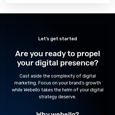
Let’s get started
Are you ready to propel
your digital presence?
Cast aside the complexity of digital
marketing. Focus on your brand’s growth
while Webello takes the helm of your digital
strategy deserve.
Why webello?