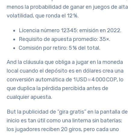
menos la probabilidad de ganar en juegos de alta
volatilidad, que ronda el 12 %.
Licencia número 12345: emisión en 2022.
Requisito de apuesta promedio: 35×.
Comisión por retiro: 5 % del total.
And la cláusula que obliga a jugar en la moneda
local cuando el depósito es en dólares crea una
conversión automática de 1 USD ≈ 4 000 COP, lo
que duplica la pérdida percibida antes de
cualquier apuesta.
But la publicidad de “gira gratis” en la pantalla de
inicio es tan útil como una linterna sin baterías;
los jugadores reciben 20 giros, pero cada uno