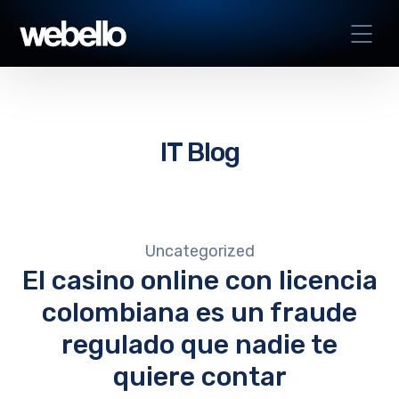
IT Blog
Uncategorized
El casino online con licencia
colombiana es un fraude
regulado que nadie te
quiere contar