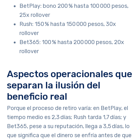
BetPlay: bono 200 % hasta 100 000 pesos,
25x rollover
Rush: 150 % hasta 150 000 pesos, 30x
rollover
Bet365: 100 % hasta 200 000 pesos, 20x
rollover
Aspectos operacionales que
separan la ilusión del
beneficio real
Porque el proceso de retiro varía: en BetPlay, el
tiempo medio es 2,3 días; Rush tarda 1,7 días; y
Bet365, pese a su reputación, llega a 3,5 días, lo
que significa que el dinero se enfría antes de que