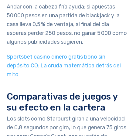
Andar con la cabeza fría ayuda: si apuestas
50 000 pesos en una partida de blackjack y la
casa lleva 0,5 % de ventaja, al final del día
esperas perder 250 pesos, no ganar 5 000 como
algunos publicidades sugieren.
Sportsbet casino dinero gratis bono sin
depósito CO: La cruda matemática detrás del
mito
Comparativas de juegos y
su efecto en la cartera
Los slots como Starburst giran a una velocidad
de 0,8 segundos por giro, lo que genera 75 giros