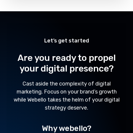
Let’s get started
Are you ready to propel
your digital presence?
Cast aside the complexity of digital
marketing. Focus on your brand’s growth
while Webello takes the helm of your digital
strategy deserve.
Why webello?