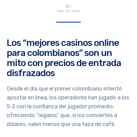
BY
MAY 14, 2026
Los “mejores casinos online
para colombianos” son un
mito con precios de entrada
disfrazados
Desde el día que el primer colombiano intentó
apostar en línea, los operadores han jugado a los
5‑2 con la confianza del jugador promedio,
ofreciendo “regalos” que, si los conviertes a
dólares, valen menos que una taza de café.