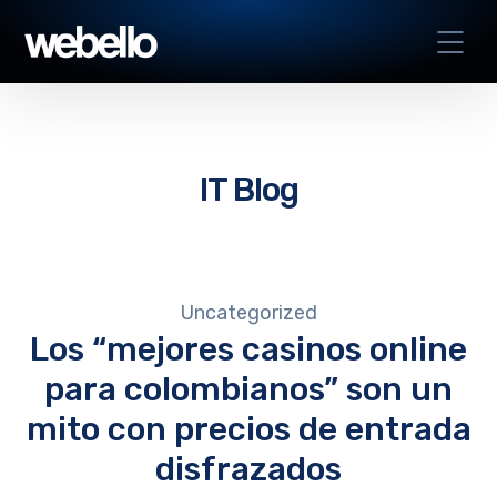
IT Blog
Uncategorized
Los “mejores casinos online
para colombianos” son un
mito con precios de entrada
disfrazados