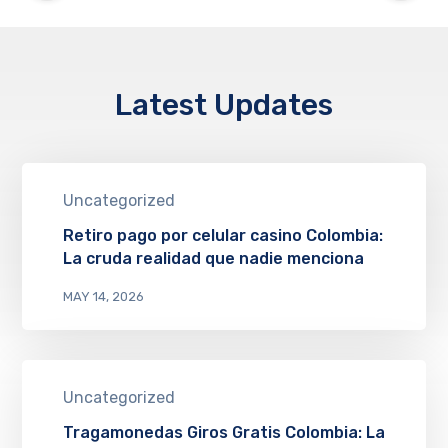
Latest Updates
Uncategorized
Retiro pago por celular casino Colombia:
La cruda realidad que nadie menciona
MAY 14, 2026
Uncategorized
Tragamonedas Giros Gratis Colombia: La