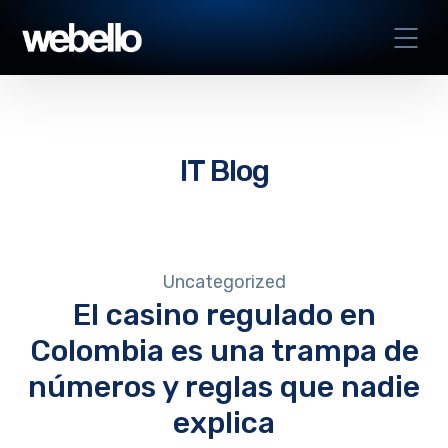
IT Blog
Uncategorized
El casino regulado en
Colombia es una trampa de
números y reglas que nadie
explica