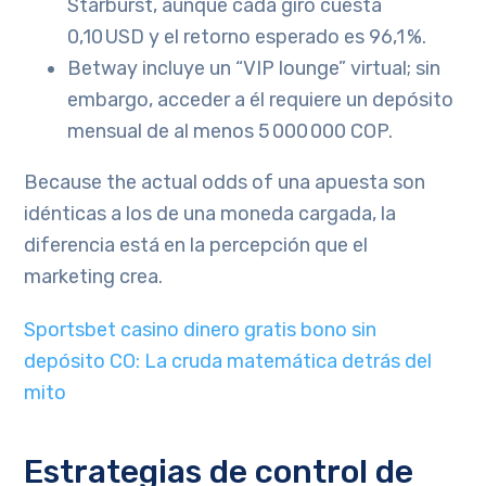
Starburst, aunque cada giro cuesta
0,10 USD y el retorno esperado es 96,1 %.
Betway incluye un “VIP lounge” virtual; sin
embargo, acceder a él requiere un depósito
mensual de al menos 5 000 000 COP.
Because the actual odds of una apuesta son
idénticas a los de una moneda cargada, la
diferencia está en la percepción que el
marketing crea.
Sportsbet casino dinero gratis bono sin
depósito CO: La cruda matemática detrás del
mito
Estrategias de control de