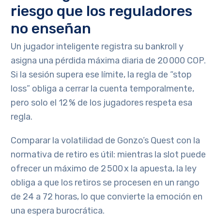
riesgo que los reguladores
no enseñan
Un jugador inteligente registra su bankroll y
asigna una pérdida máxima diaria de 20 000 COP.
Si la sesión supera ese límite, la regla de “stop
loss” obliga a cerrar la cuenta temporalmente,
pero solo el 12 % de los jugadores respeta esa
regla.
Comparar la volatilidad de Gonzo’s Quest con la
normativa de retiro es útil: mientras la slot puede
ofrecer un máximo de 2 500 x la apuesta, la ley
obliga a que los retiros se procesen en un rango
de 24 a 72 horas, lo que convierte la emoción en
una espera burocrática.