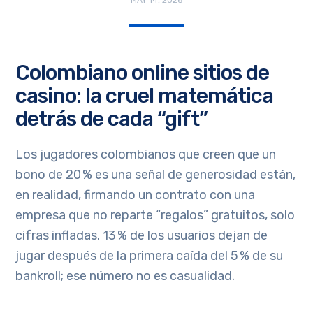
MAY 14, 2026
Colombiano online sitios de
casino: la cruel matemática
detrás de cada “gift”
Los jugadores colombianos que creen que un
bono de 20 % es una señal de generosidad están,
en realidad, firmando un contrato con una
empresa que no reparte “regalos” gratuitos, solo
cifras infladas. 13 % de los usuarios dejan de
jugar después de la primera caída del 5 % de su
bankroll; ese número no es casualidad.