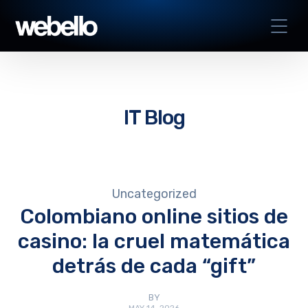
IT Blog
Uncategorized
Colombiano online sitios de
casino: la cruel matemática
detrás de cada “gift”
BY