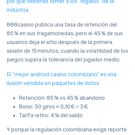
por qué deberías temer a los “regalos” de la
industria
888casino publica una tasa de retención del
85 % en sus tragamonedas, pero el 45 % de sus
usuarios deja el sitio después de la primera
sesión de 15 minutos, cuando la volatilidad de los
juegos supera la tolerancia del jugador medio.
El “mejor android casino colombiano” es una
ilusión vendida en paquetes de datos
Retención: 85 % vs 45 % abandono
Bono: 30 giros × 0,10 € = 3 €
Tarifa retiro: 4 % del saldo
Y porque la regulación colombiana exige reporte