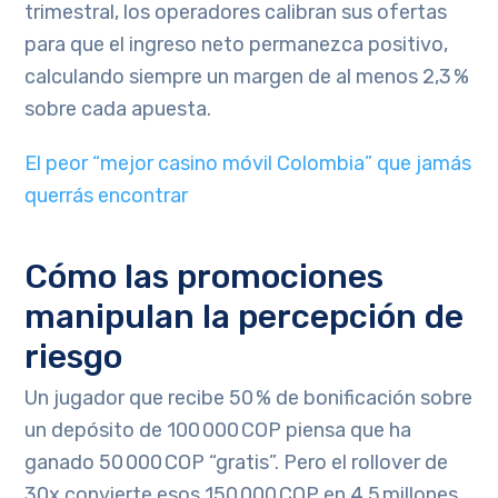
trimestral, los operadores calibran sus ofertas
para que el ingreso neto permanezca positivo,
calculando siempre un margen de al menos 2,3 %
sobre cada apuesta.
El peor “mejor casino móvil Colombia” que jamás
querrás encontrar
Cómo las promociones
manipulan la percepción de
riesgo
Un jugador que recibe 50 % de bonificación sobre
un depósito de 100 000 COP piensa que ha
ganado 50 000 COP “gratis”. Pero el rollover de
30x convierte esos 150 000 COP en 4,5 millones