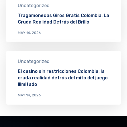
Uncategorized
Tragamonedas Giros Gratis Colombia: La
Cruda Realidad Detrás del Brillo
MAY 14, 2026
Uncategorized
El casino sin restricciones Colombia: la
cruda realidad detrás del mito del juego
ilimitado
MAY 14, 2026