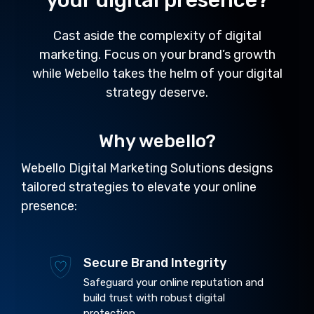
your digital presence?
Cast aside the complexity of digital
marketing. Focus on your brand’s growth
while Webello takes the helm of your digital
strategy deserve.
Why webello?
Webello Digital Marketing Solutions designs
tailored strategies to elevate your online
presence:
Secure Brand Integrity
Safeguard your online reputation and
build trust with robust digital
protection.