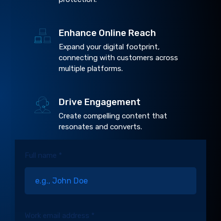
Enhance Online Reach
Expand your digital footprint,
connecting with customers across
multiple platforms.
Drive Engagement
Create compelling content that
resonates and converts.
Full name *
Work email address *