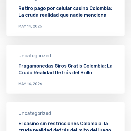
Retiro pago por celular casino Colombia:
La cruda realidad que nadie menciona
MAY 14, 2026
Uncategorized
Tragamonedas Giros Gratis Colombia: La
Cruda Realidad Detrás del Brillo
MAY 14, 2026
Uncategorized
El casino sin restricciones Colombia: la
cruda realidad detrás del mito del juego