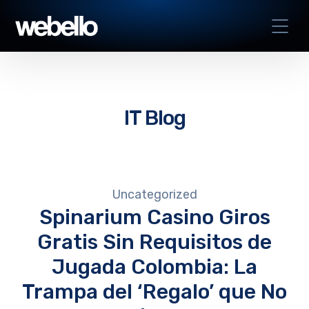
IT Blog
Uncategorized
Spinarium Casino Giros
Gratis Sin Requisitos de
Jugada Colombia: La
Trampa del ‘Regalo’ que No