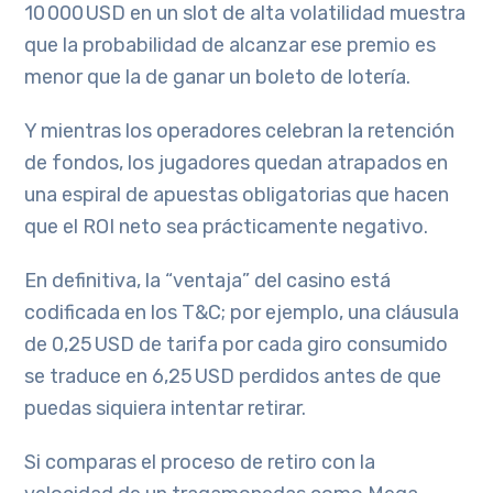
10 000 USD en un slot de alta volatilidad muestra
que la probabilidad de alcanzar ese premio es
menor que la de ganar un boleto de lotería.
Y mientras los operadores celebran la retención
de fondos, los jugadores quedan atrapados en
una espiral de apuestas obligatorias que hacen
que el ROI neto sea prácticamente negativo.
En definitiva, la “ventaja” del casino está
codificada en los T&C; por ejemplo, una cláusula
de 0,25 USD de tarifa por cada giro consumido
se traduce en 6,25 USD perdidos antes de que
puedas siquiera intentar retirar.
Si comparas el proceso de retiro con la