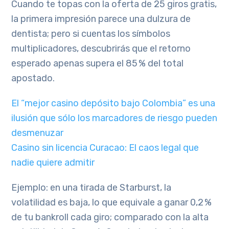
Cuando te topas con la oferta de 25 giros gratis,
la primera impresión parece una dulzura de
dentista; pero si cuentas los símbolos
multiplicadores, descubrirás que el retorno
esperado apenas supera el 85 % del total
apostado.
El “mejor casino depósito bajo Colombia” es una
ilusión que sólo los marcadores de riesgo pueden
desmenuzar
Casino sin licencia Curacao: El caos legal que
nadie quiere admitir
Ejemplo: en una tirada de Starburst, la
volatilidad es baja, lo que equivale a ganar 0,2 %
de tu bankroll cada giro; comparado con la alta