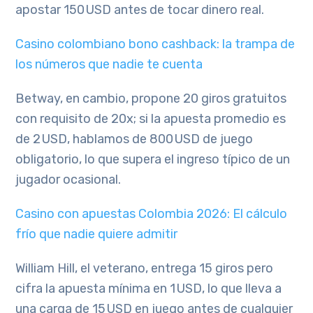
apostar 150 USD antes de tocar dinero real.
Casino colombiano bono cashback: la trampa de
los números que nadie te cuenta
Betway, en cambio, propone 20 giros gratuitos
con requisito de 20x; si la apuesta promedio es
de 2 USD, hablamos de 800 USD de juego
obligatorio, lo que supera el ingreso típico de un
jugador ocasional.
Casino con apuestas Colombia 2026: El cálculo
frío que nadie quiere admitir
William Hill, el veterano, entrega 15 giros pero
cifra la apuesta mínima en 1 USD, lo que lleva a
una carga de 15 USD en juego antes de cualquier