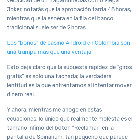
velocidad de un tragamonedas como Mega
Joker, notarás que la aprobación tarda 48 horas,
mientras que la espera en la fila del banco
tradicional suele ser de 2 horas.
Los “bonos” de casino Android en Colombia son
una trampa más que una ventaja
Esto deja claro que la supuesta rapidez de “giros
gratis” es solo una fachada; la verdadera
lentitud es la que enfrentamos al intentar mover
dinero real.
Y ahora, mientras me ahogo en estas
ecuaciones, lo único que realmente molesta es el
tamaño ínfimo del botón “Reclamar” en la
pantalla de Spinarium, tan pequeño que parece