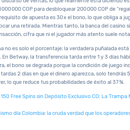
 discurso de ventas, lo que realmente está diciendo es
1 000 000 COP para desbloquear 200 000 COP de “regal
 requisito de apuesta es 30 x el bono, lo que obliga a j
car una retirada. Mientras tanto, la banca del casino
nsacción, cifra que ni el jugador más atento suele nota
a no es solo el porcentaje; la verdadera puñalada está
En Betway, la transferencia tarda entre 1 y 3 días hábi
ra, el bono se degrada porque la condición de juego inc
si tardas 2 días en que el dinero aparezca, solo tendrás 
ver, lo que reduce tus probabilidades de éxito al 37 %.
150 Free Spins sin Depósito Exclusivo CO: La Trampa M
ismo día Colombia: la cruda verdad que los operadores