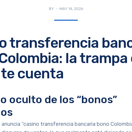
BY
MAY 14, 2026
o transferencia banc
Colombia: la trampa
 te cuenta
io oculto de los “bonos”
ios
 anuncia “casino transferencia bancaria bono Colombia