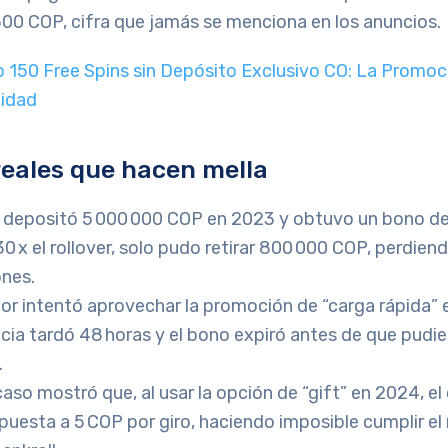
500 COP, cifra que jamás se menciona en los anuncios.
o 150 Free Spins sin Depósito Exclusivo CO: La Promoc
lidad
reales que hacen mella
o depositó 5 000 000 COP en 2023 y obtuvo un bono de
30 x el rollover, solo pudo retirar 800 000 COP, perdie
ones.
or intentó aprovechar la promoción de “carga rápida” 
cia tardó 48 horas y el bono expiró antes de que pudie
.
caso mostró que, al usar la opción de “gift” en 2024, el 
apuesta a 5 COP por giro, haciendo imposible cumplir el 