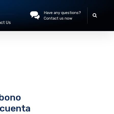
Have any questions?
Contact us now
ct Us
 bono
 cuenta