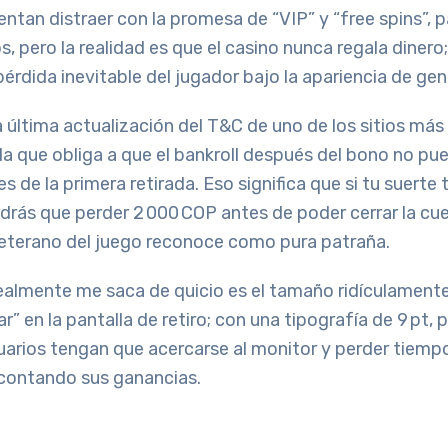
entan distraer con la promesa de “VIP” y “free spins”, 
s, pero la realidad es que el casino nunca regala diner
 pérdida inevitable del jugador bajo la apariencia de ge
a última actualización del T&C de uno de los sitios más
a que obliga a que el bankroll después del bono no pue
 de la primera retirada. Eso significa que si tu suerte t
drás que perder 2 000 COP antes de poder cerrar la cue
veterano del juego reconoce como pura patraña.
realmente me saca de quicio es el tamaño ridículament
r” en la pantalla de retiro; con una tipografía de 9 pt,
uarios tengan que acercarse al monitor y perder tiempo
 contando sus ganancias.