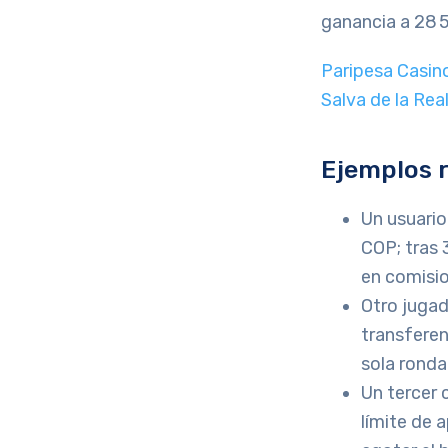
ganancia a 28 
Paripesa Casin
Salva de la Rea
Ejemplos 
Un usuari
COP; tras 
en comisi
Otro jugad
transferen
sola ronda
Un tercer 
límite de 