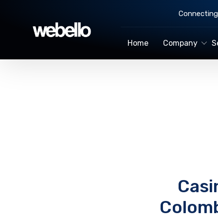
Connecting 
Home
Company
S
Casi
Colomb