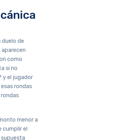
ecánica
 duelo de
s aparecen
 son como
a si no
 y el jugador
e esas rondas
0 rondas
r monto menor a
cumplir el
a supuesta