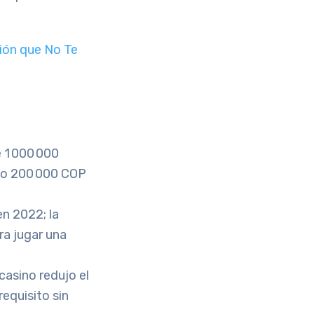
ión que No Te
 1 000 000
ndo 200 000 COP
en 2022; la
ra jugar una
casino redujo el
requisito sin