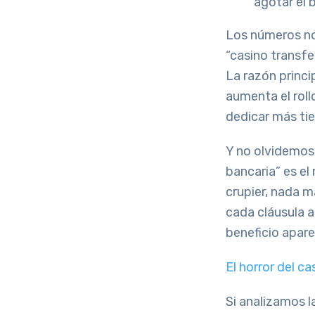
agotar el b
Los números no
“casino transfe
La razón princi
aumenta el rollo
dedicar más tie
Y no olvidemos 
bancaria” es el
crupier, nada m
cada cláusula 
beneficio apare
El horror del ca
Si analizamos l