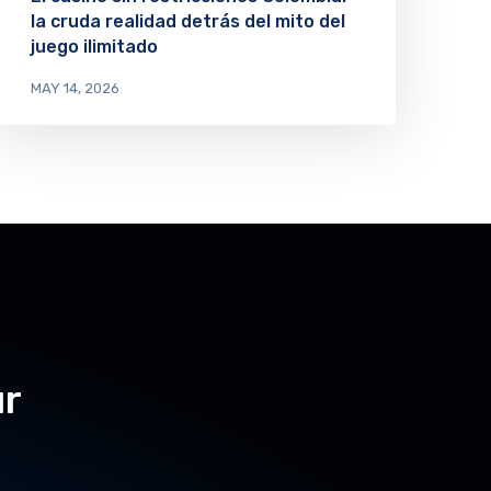
la cruda realidad detrás del mito del
juego ilimitado
MAY 14, 2026
ur