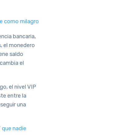
nde como milagro
ncia bancaria,
s, el monedero
iene saldo
n cambia el
o, el nivel VIP
te entre la
nseguir una
” que nadie