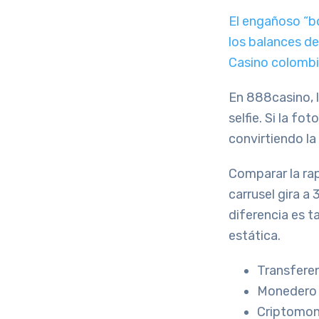
El engañoso “bo
los balances de
Casino colombia
En 888casino, l
selfie. Si la f
convirtiendo la
Comparar la rapi
carrusel gira a
diferencia es t
estática.
Transferen
Monedero 
Criptomon