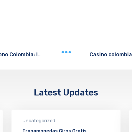
Casino transferencia bancaria bono Colombia: la trampa que nadie te cuenta
Latest Updates
Uncategorized
Tragamonedas Giros Gratis