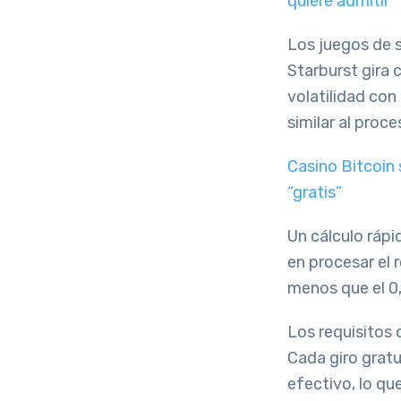
quiere admitir
Los juegos de s
Starburst gira 
volatilidad con
similar al proc
Casino Bitcoin 
“gratis”
Un cálculo rápi
en procesar el 
menos que el 0,
Los requisitos 
Cada giro gratu
efectivo, lo qu