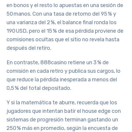
en bonos y el resto lo apuestas en una sesión de
50 manos. Con una tasa de retorno del 95 % y
una varianza del 2 %, el balance final ronda los
190 USD, pero el 15 % de esa pérdida proviene de
comisiones ocultas que el sitio no revela hasta
después del retiro.
En contraste, 888casino retiene un 3 % de
comisión en cada retiro y publica sus cargos, lo
que reduce la pérdida inesperada a menos del
0,5 % del total depositado.
Y si la matemática te aburre, recuerda que los
jugadores que intentan batir el house edge con
sistemas de progresión terminan gastando un
250 % más en promedio, según la encuesta de