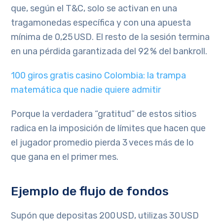
que, según el T&C, solo se activan en una
tragamonedas específica y con una apuesta
mínima de 0,25 USD. El resto de la sesión termina
en una pérdida garantizada del 92 % del bankroll.
100 giros gratis casino Colombia: la trampa
matemática que nadie quiere admitir
Porque la verdadera “gratitud” de estos sitios
radica en la imposición de límites que hacen que
el jugador promedio pierda 3 veces más de lo
que gana en el primer mes.
Ejemplo de flujo de fondos
Supón que depositas 200 USD, utilizas 30 USD