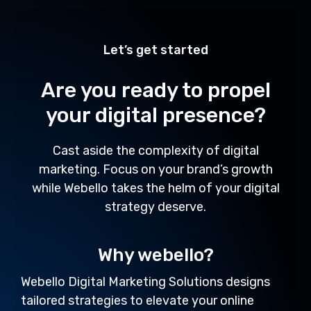
Let’s get started
Are you ready to propel
your digital presence?
Cast aside the complexity of digital
marketing. Focus on your brand’s growth
while Webello takes the helm of your digital
strategy deserve.
Why webello?
Webello Digital Marketing Solutions designs
tailored strategies to elevate your online