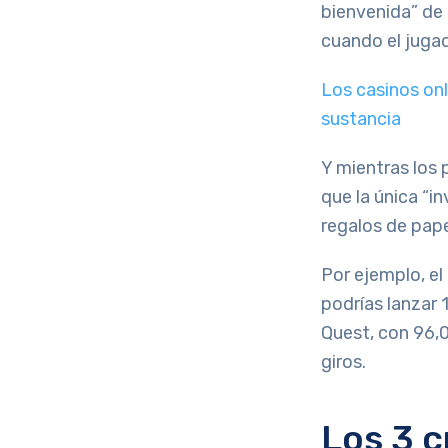
bienvenida” de 
cuando el jugad
Los casinos on
sustancia
Y mientras los 
que la única “i
regalos de pape
Por ejemplo, el
podrías lanzar 
Quest, con 96,0
giros.
Los 3 c