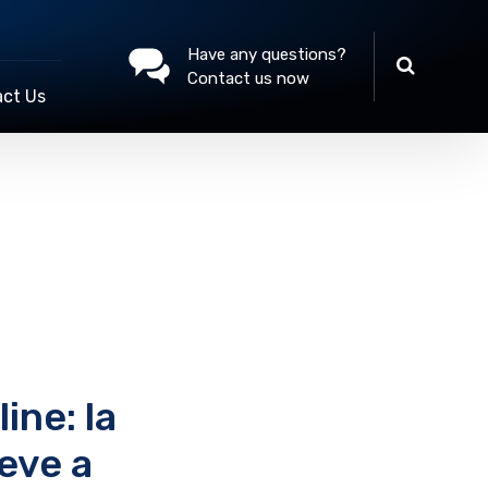
Have any questions?
Contact us now
ct Us
ine: la
eve a