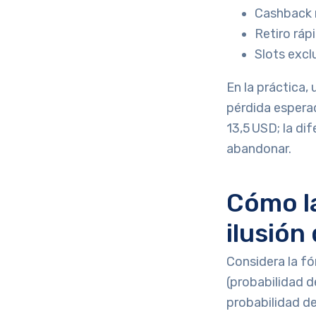
Cashback r
Retiro ráp
Slots excl
En la práctica
pérdida esperad
13,5 USD; la di
abandonar.
Cómo la
ilusión 
Considera la fó
(probabilidad 
probabilidad de