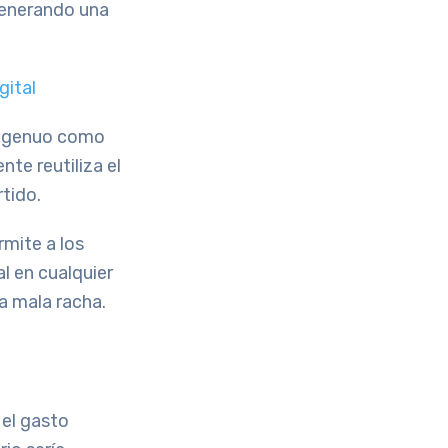
 generando una
gital
 ingenuo como
te reutiliza el
tido.
rmite a los
l en cualquier
a mala racha.
 el gasto