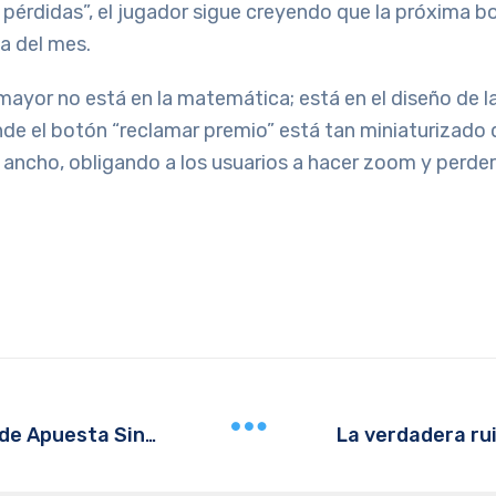
pérdidas”, el jugador sigue creyendo que la próxima bo
ta del mes.
mayor no está en la matemática; está en el diseño de l
de el botón “reclamar premio” está tan miniaturizado
ancho, obligando a los usuarios a hacer zoom y perder
1x2 Gaming Casino Sin Requisito de Apuesta Sin Depósito Bono CO: El Truco Que Nadie Quiere Admitir