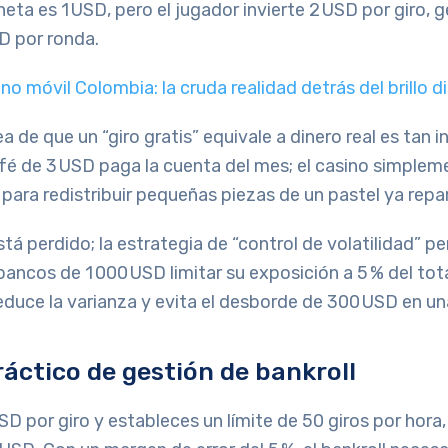
neta es 1 USD, pero el jugador invierte 2 USD por giro,
D por ronda.
o móvil Colombia: la cruda realidad detrás del brillo di
ea de que un “giro gratis” equivale a dinero real es tan
fé de 3 USD paga la cuenta del mes; el casino simplemen
para redistribuir pequeñas piezas de un pastel ya repar
tá perdido; la estrategia de “control de volatilidad” pe
ancos de 1 000 USD limitar su exposición a 5 % del tota
reduce la varianza y evita el desborde de 300 USD en un
áctico de gestión de bankroll
SD por giro y estableces un límite de 50 giros por hora,