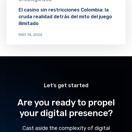
El casino sin restricciones Colombia: la
cruda realidad detrás del mito del juego
ilimitado
MAY 14, 2026
Let’s get started
Are you ready to propel
your digital presence?
Cast aside the complexity of digital