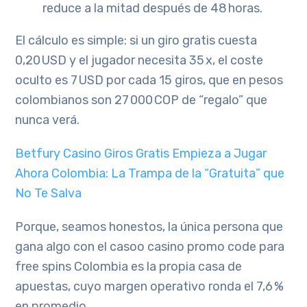
reduce a la mitad después de 48 horas.
El cálculo es simple: si un giro gratis cuesta
0,20 USD y el jugador necesita 35 x, el coste
oculto es 7 USD por cada 15 giros, que en pesos
colombianos son 27 000 COP de “regalo” que
nunca verá.
Betfury Casino Giros Gratis Empieza a Jugar
Ahora Colombia: La Trampa de la “Gratuita” que
No Te Salva
Porque, seamos honestos, la única persona que
gana algo con el casoo casino promo code para
free spins Colombia es la propia casa de
apuestas, cuyo margen operativo ronda el 7,6 %
en promedio.