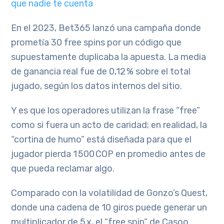
que nadie te cuenta
En el 2023, Bet365 lanzó una campaña donde
prometía 30 free spins por un código que
supuestamente duplicaba la apuesta. La media
de ganancia real fue de 0,12 % sobre el total
jugado, según los datos internos del sitio.
Y es que los operadores utilizan la frase “free”
como si fuera un acto de caridad; en realidad, la
“cortina de humo” está diseñada para que el
jugador pierda 1 500 COP en promedio antes de
que pueda reclamar algo.
Comparado con la volatilidad de Gonzo’s Quest,
donde una cadena de 10 giros puede generar un
multiplicador de 5 x, el “free spin” de Casoo