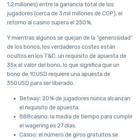
1,2 millones) entre la ganancia total de los
jugadores (cerca de 3 mil millones de COP), el
retorno al casino supera el 250 %.
Y mientras algunos se quejan de la “generosidad”
de los bonos, los verdaderos costes están
ocultos en los T&C: un requisito de apuesta de
35x el valor del bono, lo que significa que un
bono de 10 USD requiere una apuesta de
350 USD para ser liberado.
Betway: 20 % de jugadores nunca alcanzan
el requisito de apuesta.
888casino: la media de tiempo para cumplir
el wagering es 27 días.
Casoo: el número de giros gratuitos se