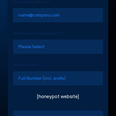
Work email address *
What is your inquiry about? *
Phone number
[honeypot website]