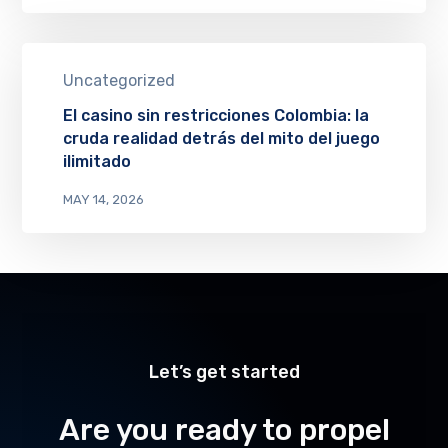
Uncategorized
El casino sin restricciones Colombia: la
cruda realidad detrás del mito del juego
ilimitado
MAY 14, 2026
Let’s get started
Are you ready to propel