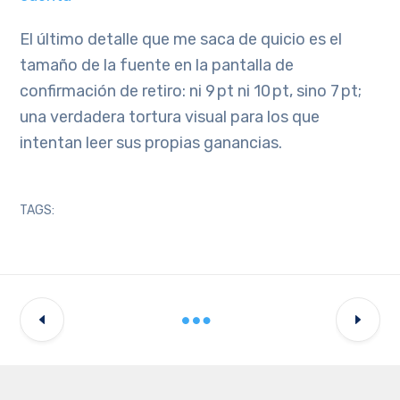
El último detalle que me saca de quicio es el
tamaño de la fuente en la pantalla de
confirmación de retiro: ni 9 pt ni 10 pt, sino 7 pt;
una verdadera tortura visual para los que
intentan leer sus propias ganancias.
TAGS: