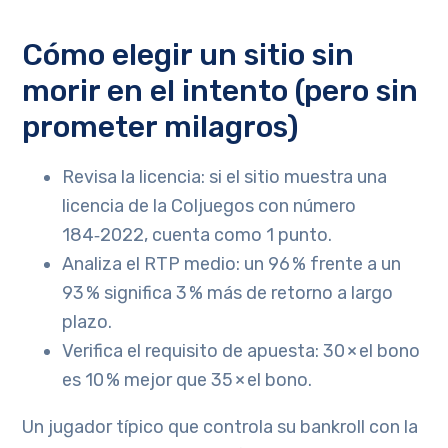
Cómo elegir un sitio sin
morir en el intento (pero sin
prometer milagros)
Revisa la licencia: si el sitio muestra una
licencia de la Coljuegos con número
184‑2022, cuenta como 1 punto.
Analiza el RTP medio: un 96 % frente a un
93 % significa 3 % más de retorno a largo
plazo.
Verifica el requisito de apuesta: 30 × el bono
es 10 % mejor que 35 × el bono.
Un jugador típico que controla su bankroll con la