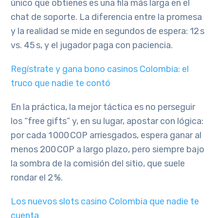
único que obtienes es una fila más larga en el
chat de soporte. La diferencia entre la promesa
y la realidad se mide en segundos de espera: 12 s
vs. 45 s, y el jugador paga con paciencia.
Regístrate y gana bono casinos Colombia: el
truco que nadie te contó
En la práctica, la mejor táctica es no perseguir
los “free gifts” y, en su lugar, apostar con lógica:
por cada 1 000 COP arriesgados, espera ganar al
menos 200 COP a largo plazo, pero siempre bajo
la sombra de la comisión del sitio, que suele
rondar el 2 %.
Los nuevos slots casino Colombia que nadie te
cuenta