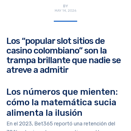
BY
MAY 14, 2026
Los “popular slot sitios de
casino colombiano” son la
trampa brillante que nadie se
atreve a admitir
Los números que mienten:
cómo la matemática sucia
alimenta la ilusión
En el 2023, Bet365 reportó una retención del