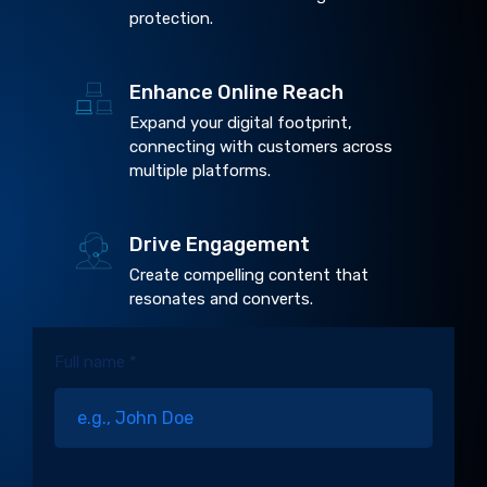
protection.
Enhance Online Reach
Expand your digital footprint,
connecting with customers across
multiple platforms.
Drive Engagement
Create compelling content that
resonates and converts.
Full name *