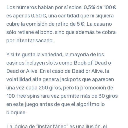
Los números hablan por sí solos: 0,5% de 100 €
es apenas 0,50 €, una cantidad que ni siquiera
cubre la comisión de retiro de 5 €. La casa no
sólo retiene el bono, sino que además te cobra
por intentar sacarlo.
Y si te gusta la variedad, la mayoría de los
casinos incluyen slots como Book of Dead o
Dead or Alive. En el caso de Dead or Alive, la
volatilidad alta genera jackpots que aparecen
una vez cada 250 giros, pero la promoción de
100 free spins rara vez permite más de 30 giros
en este juego antes de que el algoritmo lo
bloquee.
La lógica de “instantáneo” es una ilusión; el