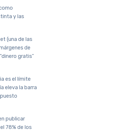
s como
tinta y las
et (una de las
 márgenes de
“dinero gratis”
 es el límite
a eleva la barra
supuesto
en publicar
 el 78% de los