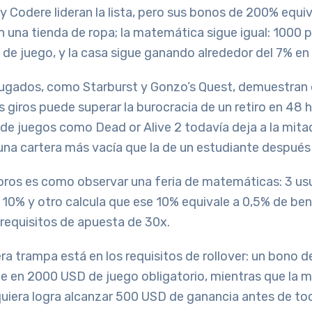
y Codere lideran la lista, pero sus bonos de 200% equi
n una tienda de ropa; la matemática sigue igual: 1000 
de juego, y la casa sigue ganando alrededor del 7% en
jugados, como Starburst y Gonzo’s Quest, demuestran 
s giros puede superar la burocracia de un retiro en 48 h
a de juegos como Dead or Alive 2 todavía deja a la mita
una cartera más vacía que la de un estudiante después
oros es como observar una feria de matemáticas: 3 usu
 10% y otro calcula que ese 10% equivale a 0,5% de bene
requisitos de apuesta de 30x.
ra trampa está en los requisitos de rollover: un bono 
e en 2000 USD de juego obligatorio, mientras que la m
quiera logra alcanzar 500 USD de ganancia antes de to