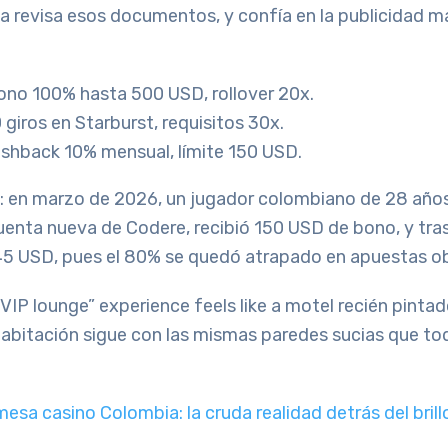
 revisa esos documentos, y confía en la publicidad má
ono 100% hasta 500 USD, rollover 20x.
 giros en Starburst, requisitos 30x.
shback 10% mensual, límite 150 USD.
l: en marzo de 2026, un jugador colombiano de 28 añ
enta nueva de Codere, recibió 150 USD de bono, y tras
 45 USD, pues el 80% se quedó atrapado en apuestas ob
VIP lounge” experience feels like a motel recién pintad
 habitación sigue con las mismas paredes sucias que tod
esa casino Colombia: la cruda realidad detrás del brill