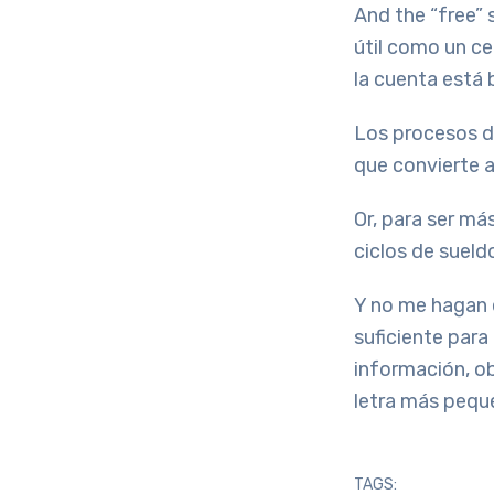
And the “free”
útil como un ce
la cuenta está 
Los procesos de
que convierte a
Or, para ser má
ciclos de sueld
Y no me hagan 
suficiente para
información, ob
letra más pequ
TAGS: