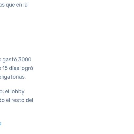
s que en la
os gastó 3000
 15 días logró
ligatorias.
o; el lobby
o el resto del
o