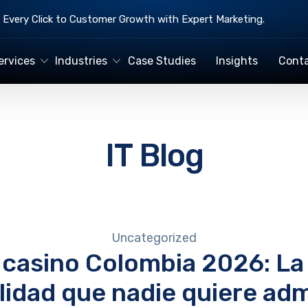
Every Click to Customer Growth with Expert Marketing.
ervices
Industries
Case Studies
Insights
Conta
IT Blog
Uncategorized
 casino Colombia 2026: La
lidad que nadie quiere adm