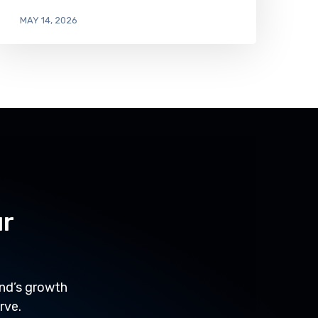
MAY 14, 2026
ur
and’s growth
rve.