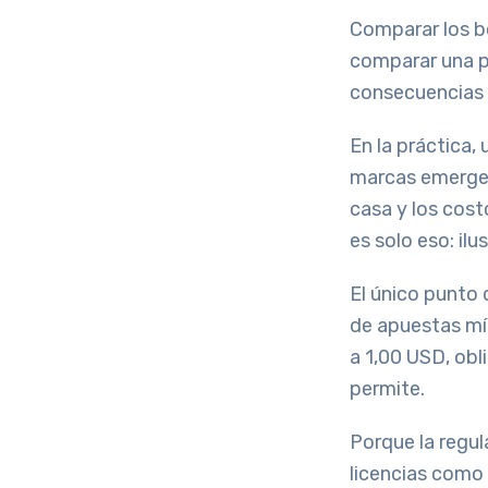
Comparar los bo
comparar una pel
consecuencias 
En la práctica,
marcas emergen
casa y los cost
es solo eso: ilus
El único punto
de apuestas mín
a 1,00 USD, obl
permite.
Porque la regul
licencias como 