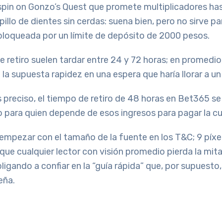
 spin on Gonzo’s Quest que promete multiplicadores ha
pillo de dientes sin cerdas: suena bien, pero no sirve 
bloqueada por un límite de depósito de 2000 pesos.
 retiro suelen tardar entre 24 y 72 horas; en promedio,
 la supuesta rapidez en una espera que haría llorar a un
s preciso, el tiempo de retiro de 48 horas en Bet365 se
o para quien depende de esos ingresos para pagar la cu
empezar con el tamaño de la fuente en los T&C; 9 píxe
 que cualquier lector con visión promedio pierda la mita
ligando a confiar en la “guía rápida” que, por supuesto,
eña.