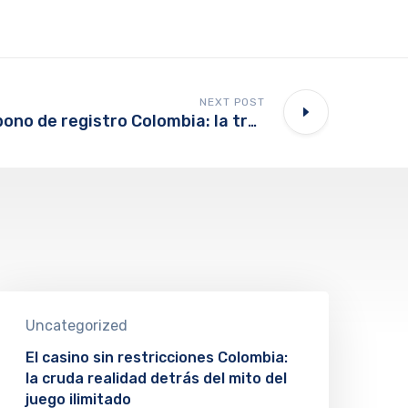
NEXT POST
Tragamonedas bono de registro Colombia: la trampa matemática que nadie te cuenta
Uncategorized
El casino sin restricciones Colombia:
la cruda realidad detrás del mito del
juego ilimitado