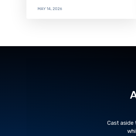
MAY 14, 2026
A
Cast aside 
whi