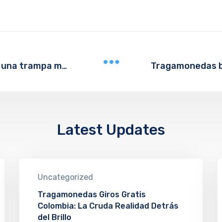
Los sorteos casino Colombia son una trampa matemática que nadie quiere admitir
Latest Updates
Uncategorized
Tragamonedas Giros Gratis
Colombia: La Cruda Realidad Detrás
del Brillo