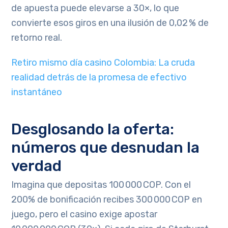
de apuesta puede elevarse a 30×, lo que
convierte esos giros en una ilusión de 0,02 % de
retorno real.
Retiro mismo día casino Colombia: La cruda
realidad detrás de la promesa de efectivo
instantáneo
Desglosando la oferta:
números que desnudan la
verdad
Imagina que depositas 100 000 COP. Con el
200% de bonificación recibes 300 000 COP en
juego, pero el casino exige apostar