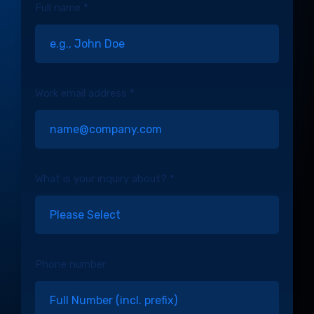
Full name *
Work email address *
What is your inquiry about? *
Phone number