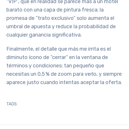
“VIP”, que en realidad se parece más a un motel
barato con una capa de pintura fresca; la
promesa de “trato exclusivo” solo aumenta el
umbral de apuesta y reduce la probabilidad de
cualquier ganancia significativa.
Finalmente, el detalle que más me irrita es el
diminuto ícono de “cerrar” en la ventana de
términos y condiciones: tan pequeño que
necesitas un 0,5 % de zoom para verlo, y siempre
aparece justo cuando intentas aceptar la oferta.
TAGS: