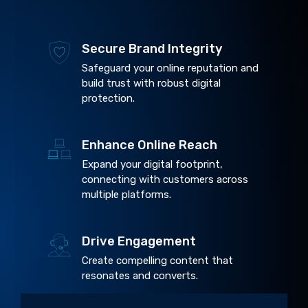
Secure Brand Integrity
Safeguard your online reputation and
build trust with robust digital
protection.
Enhance Online Reach
Expand your digital footprint,
connecting with customers across
multiple platforms.
Drive Engagement
Create compelling content that
resonates and converts.