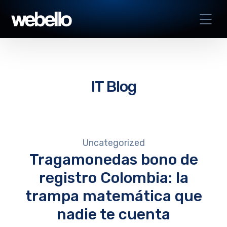
IT Blog
Uncategorized
Tragamonedas bono de
registro Colombia: la
trampa matemática que
nadie te cuenta