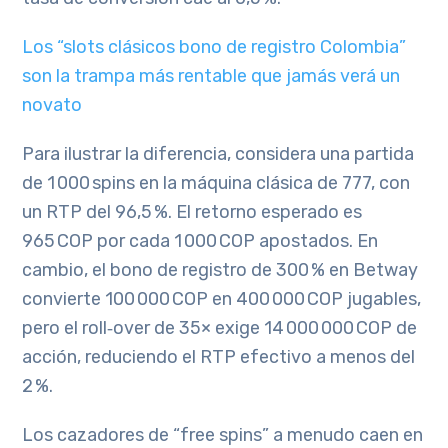
Los “slots clásicos bono de registro Colombia”
son la trampa más rentable que jamás verá un
novato
Para ilustrar la diferencia, considera una partida
de 1 000 spins en la máquina clásica de 777, con
un RTP del 96,5 %. El retorno esperado es
965 COP por cada 1 000 COP apostados. En
cambio, el bono de registro de 300 % en Betway
convierte 100 000 COP en 400 000 COP jugables,
pero el roll‑over de 35× exige 14 000 000 COP de
acción, reduciendo el RTP efectivo a menos del
2 %.
Los cazadores de “free spins” a menudo caen en