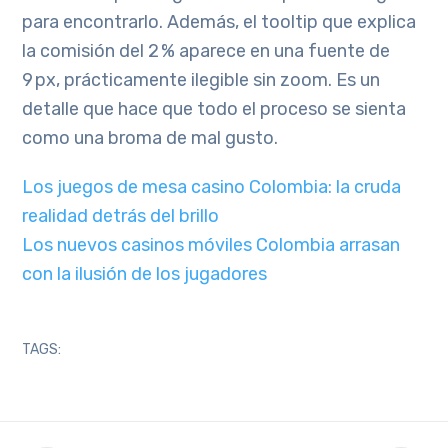
para encontrarlo. Además, el tooltip que explica
la comisión del 2 % aparece en una fuente de
9 px, prácticamente ilegible sin zoom. Es un
detalle que hace que todo el proceso se sienta
como una broma de mal gusto.
Los juegos de mesa casino Colombia: la cruda
realidad detrás del brillo
Los nuevos casinos móviles Colombia arrasan
con la ilusión de los jugadores
TAGS: