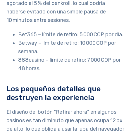
agotado el 5 % del bankroll, lo cual podría
haberse evitado con una simple pausa de
10 minutos entre sesiones.
Bet365 – límite de retiro: 5 000 COP por día.
Betway – límite de retiro: 10 000 COP por
semana.
888casino – límite de retiro: 7 000 COP por
48 horas.
Los pequeños detalles que
destruyen la experiencia
El diseño del botón “Retirar ahora” en algunos
casinos es tan diminuto que apenas ocupa 12 px
de alto, lo que obliga a usar la lupa del navegador