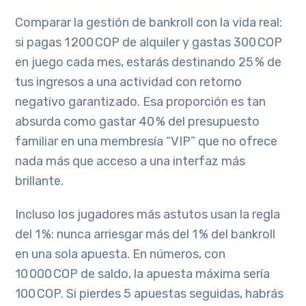
Comparar la gestión de bankroll con la vida real:
si pagas 1 200 COP de alquiler y gastas 300 COP
en juego cada mes, estarás destinando 25 % de
tus ingresos a una actividad con retorno
negativo garantizado. Esa proporción es tan
absurda como gastar 40 % del presupuesto
familiar en una membresía “VIP” que no ofrece
nada más que acceso a una interfaz más
brillante.
Incluso los jugadores más astutos usan la regla
del 1 %: nunca arriesgar más del 1 % del bankroll
en una sola apuesta. En números, con
10 000 COP de saldo, la apuesta máxima sería
100 COP. Si pierdes 5 apuestas seguidas, habrás