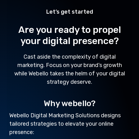
Let’s get started
Are you ready to propel
your digital presence?
Cast aside the complexity of digital
marketing. Focus on your brand’s growth
while Webello takes the helm of your digital
strategy deserve.
Why webello?
Webello Digital Marketing Solutions designs
tailored strategies to elevate your online
presence: