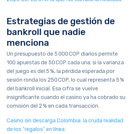
Estrategias de gestión de
bankroll que nadie
menciona
Un presupuesto de 5 000 COP diarios permite
100 apuestas de 50 COP cada una; si la varianza
del juego es del 5 %, la pérdida esperada por
sesión ronda los 250 COP, lo cual representa 5 %
del bankroll inicial. Esa cifra se vuelve
insignificante cuando el casino ya ha cobrado su
comisión del 2 % en cada transacción.
Casino sin descarga Colombia: la cruda realidad
de los “regalos” en línea