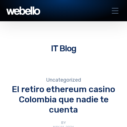
IT Blog
Uncategorized
El retiro ethereum casino
Colombia que nadie te
cuenta
BY