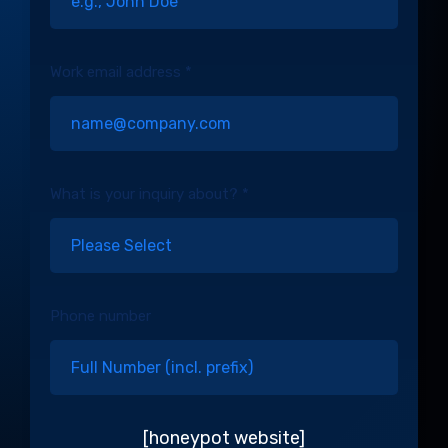
Work email address *
What is your inquiry about? *
Phone number
[honeypot website]