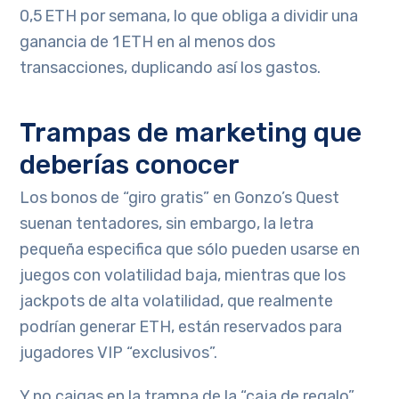
0,5 ETH por semana, lo que obliga a dividir una
ganancia de 1 ETH en al menos dos
transacciones, duplicando así los gastos.
Trampas de marketing que
deberías conocer
Los bonos de “giro gratis” en Gonzo’s Quest
suenan tentadores, sin embargo, la letra
pequeña especifica que sólo pueden usarse en
juegos con volatilidad baja, mientras que los
jackpots de alta volatilidad, que realmente
podrían generar ETH, están reservados para
jugadores VIP “exclusivos”.
Y no caigas en la trampa de la “caja de regalo”