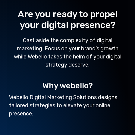
Are you ready to propel
your digital presence?
Cast aside the complexity of digital
marketing. Focus on your brand’s growth
while Webello takes the helm of your digital
strategy deserve.
Why webello?
Webello Digital Marketing Solutions designs
tailored strategies to elevate your online
presence: