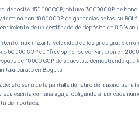
os, depositó 150 000 COP, obtuvo 30 000 COP de bono,
 terminó con 10 000 COP de ganancias netas; su ROI fu
endimiento de un certificado de depósito de 0,5 % anua
 intentó maximizar la velocidad de los giros gratis en u
 sus 50 000 COP de “free spins” se convirtieron en 2 00
espués de 10 000 COP de apuestas, demostrando que l
n taxi barato en Bogotá.
rade: el diseño de la pantalla de retiro del casino tiene 
rece escrita con una aguja, obligando a leer cada núm
to de hipoteca.