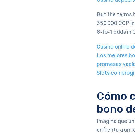
But the terms h
350 000 COP in
8‑to‑1 odds in 
Casino online d
Los mejores bo
promesas vací
Slots con progr
Cómo ca
bono de
Imagina que un
enfrenta a un r