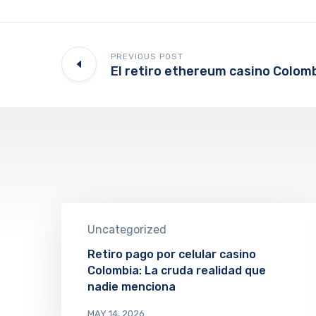
PREVIOUS POST
Uncategorized
Retiro pago por celular casino
Colombia: La cruda realidad que
nadie menciona
MAY 14, 2026