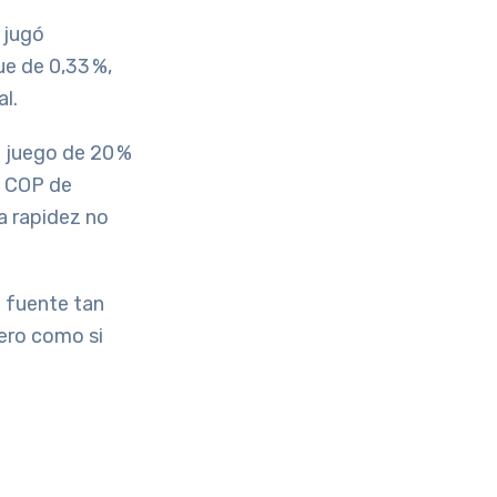
 jugó
e de 0,33 %,
l.
n juego de 20 %
0 COP de
a rapidez no
la fuente tan
ero como si