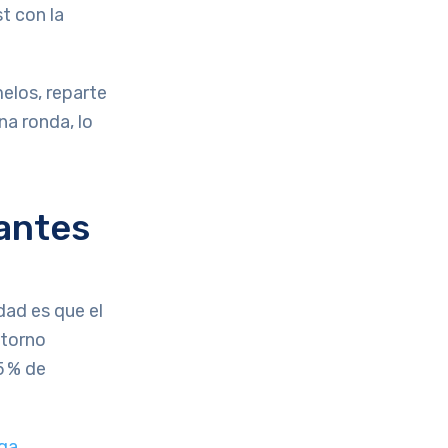
t con la
melos, reparte
na ronda, lo
 antes
dad es que el
etorno
5 % de
aga