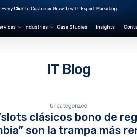
Every Click to Customer Growth with Expert Marketing.
ervices
Industries
Case Studies
Insights
Conta
IT Blog
Uncategorized
“slots clásicos bono de reg
bia” son la trampa más re