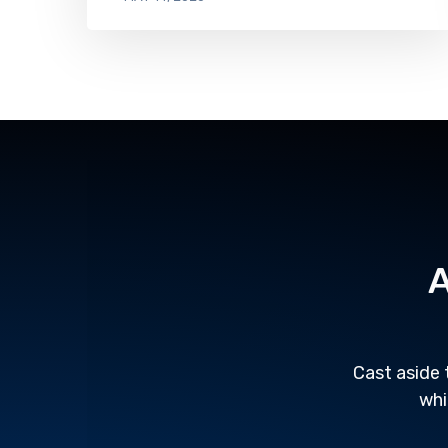
A
Cast aside 
whi