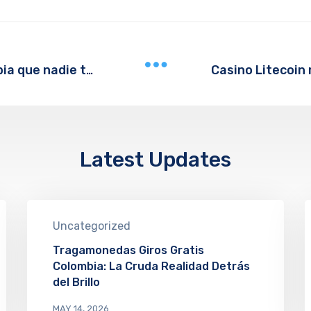
El retiro ethereum casino Colombia que nadie te cuenta
Latest Updates
Uncategorized
Tragamonedas Giros Gratis
Colombia: La Cruda Realidad Detrás
del Brillo
MAY 14, 2026