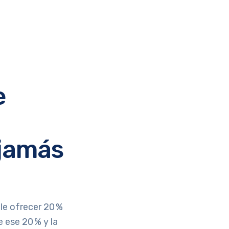
e
 jamás
le ofrecer 20 %
 ese 20 % y la