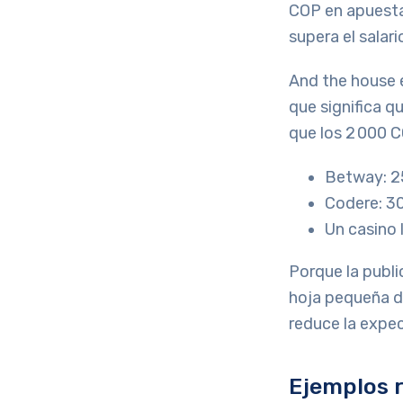
COP en apuesta
supera el sala
And the house e
que significa q
que los 2 000 C
Betway: 25
Codere: 30
Un casino l
Porque la publi
hoja pequeña di
reduce la expec
Ejemplos r