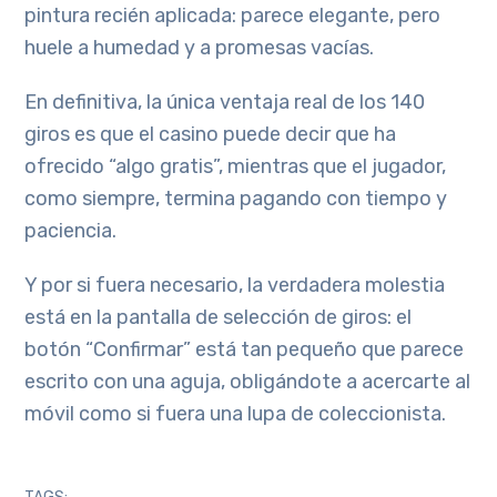
pintura recién aplicada: parece elegante, pero
huele a humedad y a promesas vacías.
En definitiva, la única ventaja real de los 140
giros es que el casino puede decir que ha
ofrecido “algo gratis”, mientras que el jugador,
como siempre, termina pagando con tiempo y
paciencia.
Y por si fuera necesario, la verdadera molestia
está en la pantalla de selección de giros: el
botón “Confirmar” está tan pequeño que parece
escrito con una aguja, obligándote a acercarte al
móvil como si fuera una lupa de coleccionista.