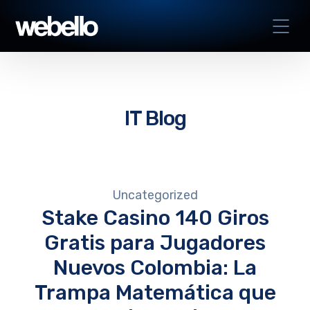
IT Blog
Uncategorized
Stake Casino 140 Giros
Gratis para Jugadores
Nuevos Colombia: La
Trampa Matemática que