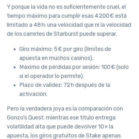
Y porque la vida no es suficientemente cruel, el
tiempo máximo para cumplir esas 4 200 € está
limitado a 48 h; una velocidad que ni la velocidad
de los carretes de Starburst puede superar.
Giro máximo: 5 € por giro (límites de
apuesta en muchos casinos).
Máximo de pérdidas por sesión: 100 € (solo
si el operador lo permite).
Plazo de validez: 72 h después de la
activación.
Pero la verdadera joya es la comparación con
Gonzo’s Quest: mientras ese título entrega
volatilidad alta que puede devolver 10 × la
apuesta, los giros gratuitos de Stake apenas