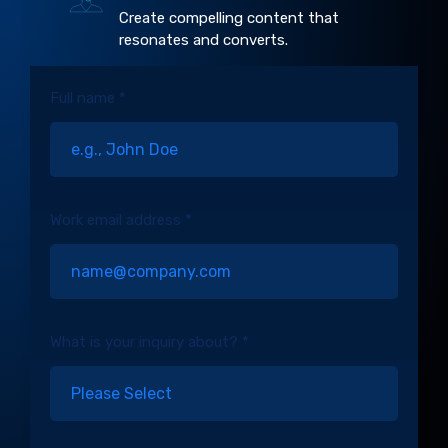
Create compelling content that
resonates and converts.
Full name *
Work email address *
What is your inquiry about? *