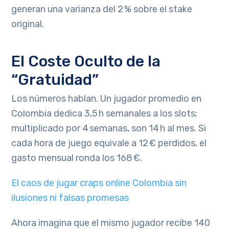
generan una varianza del 2 % sobre el stake
original.
El Coste Oculto de la
“Gratuidad”
Los números hablan. Un jugador promedio en
Colombia dedica 3,5 h semanales a los slots;
multiplicado por 4 semanas, son 14 h al mes. Si
cada hora de juego equivale a 12 € perdidos, el
gasto mensual ronda los 168 €.
El caos de jugar craps online Colombia sin
ilusiones ni falsas promesas
Ahora imagina que el mismo jugador recibe 140