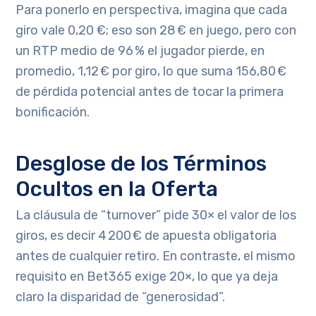
Para ponerlo en perspectiva, imagina que cada
giro vale 0,20 €; eso son 28 € en juego, pero con
un RTP medio de 96 % el jugador pierde, en
promedio, 1,12 € por giro, lo que suma 156,80 €
de pérdida potencial antes de tocar la primera
bonificación.
Desglose de los Términos
Ocultos en la Oferta
La cláusula de “turnover” pide 30× el valor de los
giros, es decir 4 200 € de apuesta obligatoria
antes de cualquier retiro. En contraste, el mismo
requisito en Bet365 exige 20×, lo que ya deja
claro la disparidad de “generosidad”.